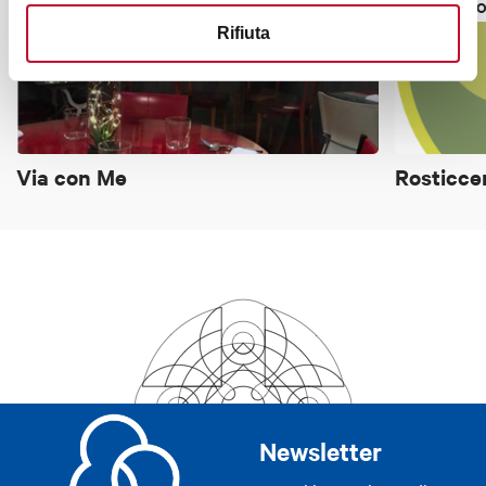
FAST FO
Rifiuta
Via con Me
Rosticce
Newsletter