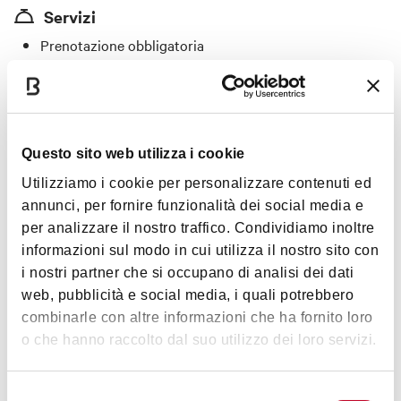
Servizi
Prenotazione obbligatoria
Aria condizionata
Giardino/dehor
Cucina aperta fino a tardi
Questo sito web utilizza i cookie
Specialità
Utilizziamo i cookie per personalizzare contenuti ed
Piatti a base di tartufi, funghi porcini pregiati, carni
annunci, per fornire funzionalità dei social media e
selezionate, menù stagionali. Pasta fatta a mano.
per analizzare il nostro traffico. Condividiamo inoltre
informazioni sul modo in cui utilizza il nostro sito con
Carte accettate
i nostri partner che si occupano di analisi dei dati
web, pubblicità e social media, i quali potrebbero
Diners
combinarle con altre informazioni che ha fornito loro
o che hanno raccolto dal suo utilizzo dei loro servizi.
Selezione