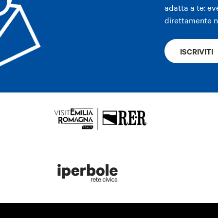
adatta a te: ev
direttamente ne
ISCRIVITI