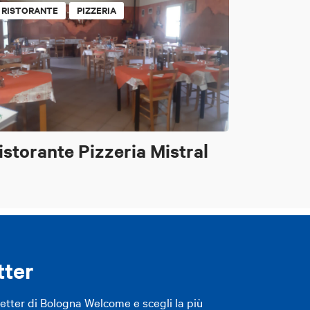
RISTORANTE
PIZZERIA
istorante Pizzeria Mistral
tter
letter di Bologna Welcome e scegli la più