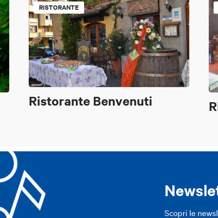
RISTORANTE
Ristorante Benvenuti
R
Newsle
Scopri le news