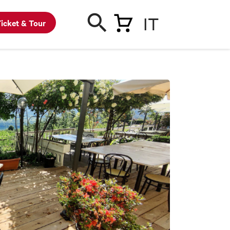
IT
icket & Tour