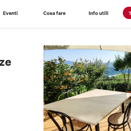
Eventi
Cosa fare
Info utili
T
zze