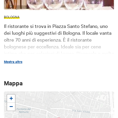
BOLOGNA
Il ristorante si trova in Piazza Santo Stefano, uno
dei luoghi più suggestivi di Bologna. Il locale vanta
oltre 70 anni di esperienza. È il ristorante
bolognese per eccellenza. Ideale sia per cene
intime che per colazioni di lavoro. Piacevole e molto
spaziosa la veranda estiva.
Mostra altro
Mappa
+
−