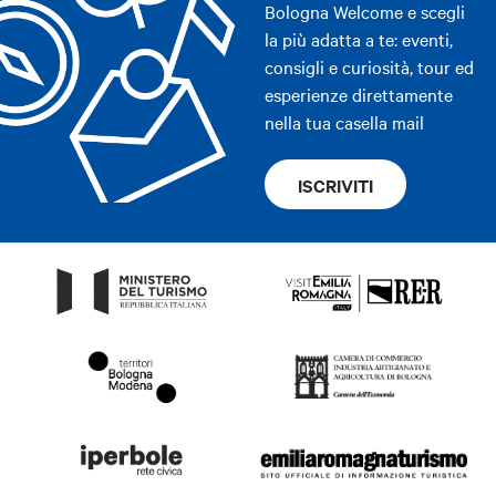
Bologna Welcome e scegli
la più adatta a te: eventi,
consigli e curiosità, tour ed
esperienze direttamente
nella tua casella mail
ISCRIVITI