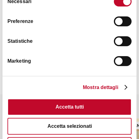
Necessari
del
consenso
12.30 - 14.30 (chiuso il martedi)
Preferenze
19.30 - 22.30
Statistiche
Contatti
Marketing
Mostra dettagli
Potrebbe interessarti anche
Accetta tutti
RISTORANTE
RISTORA
Accetta selezionati