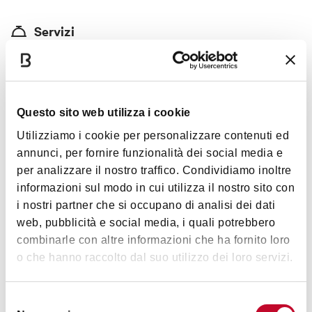
Servizi
Aria condizionata
Specialità
Ottimi i primi, in particolare le lasagne con prosciutto e
Questo sito web utilizza i cookie
fontina e i tortellini al ragù. Ampia scelta di vini, spumanti e
Utilizziamo i cookie per personalizzare contenuti ed
dessert.
annunci, per fornire funzionalità dei social media e
per analizzare il nostro traffico. Condividiamo inoltre
Carte accettate
informazioni sul modo in cui utilizza il nostro sito con
Bancomat, Mastercard, American Express, Diners
i nostri partner che si occupano di analisi dei dati
web, pubblicità e social media, i quali potrebbero
combinarle con altre informazioni che ha fornito loro
o che hanno raccolto dal suo utilizzo dei loro servizi.
Orari
Selezione