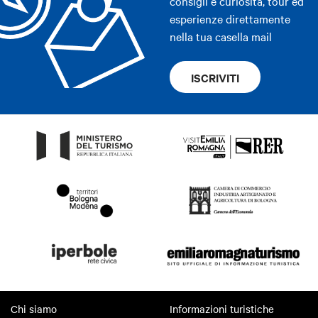
consigli e curiosità, tour ed
esperienze direttamente
nella tua casella mail
ISCRIVITI
Chi siamo
Informazioni turistiche