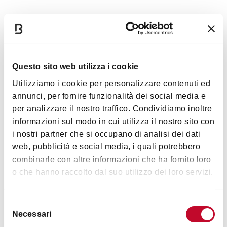
Dettagli
Servizi
Questo sito web utilizza i cookie
Aria condizionata
Utilizziamo i cookie per personalizzare contenuti ed
Giardino/dehor
annunci, per fornire funzionalità dei social media e
per analizzare il nostro traffico. Condividiamo inoltre
Parcheggio privato
informazioni sul modo in cui utilizza il nostro sito con
Wi-fi
Mostra altro
i nostri partner che si occupano di analisi dei dati
Menù per vegetariani/vegani
web, pubblicità e social media, i quali potrebbero
combinarle con altre informazioni che ha fornito loro
Carta dei vini
Orari
o che hanno raccolto dal suo utilizzo dei loro servizi.
Musica dal vivo
Locale storico
Selezione
Personale multilingue
dal Martedì al Sabato dalle 19.30 alle 23.30
Necessari
del
Domenica dalle 12 alle 15
Animali ammessi