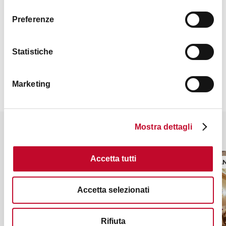
consenso
Romantico
Preferenze
Accessibilità
Contatti
Statistiche
Specialità
Cucina tradizionale bolognese
Marketing
Carte accettate
Bancomat, Mastercard, Visa, American Express
Mostra dettagli
Potrebbe interessarti anche
Accetta tutti
RISTORANTE
RISTORA
Accetta selezionati
Rifiuta