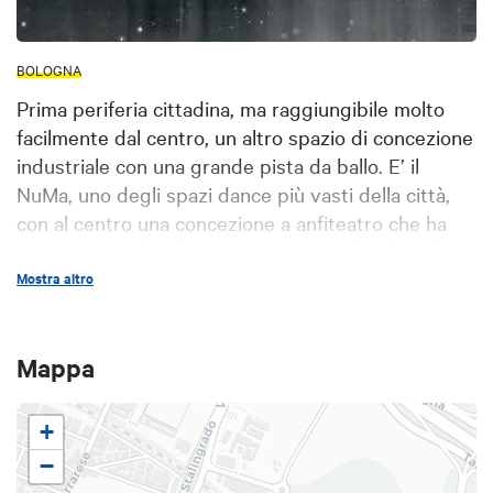
BOLOGNA
Prima periferia cittadina, ma raggiungibile molto
facilmente dal centro, un altro spazio di concezione
industriale con una grande pista da ballo. E’ il
NuMa, uno degli spazi dance più vasti della città,
con al centro una concezione a anfiteatro che ha
permesso anche di ospitare concerti. Il sabato è
dedicato all’hip hop e al reggaeton, il sabato alla
Mostra altro
dance.
Mappa
+
−