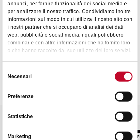
annunci, per fornire funzionalità dei social media e
Accessibilità
per analizzare il nostro traffico. Condividiamo inoltre
informazioni sul modo in cui utilizza il nostro sito con
Rampa disabili e bagno disabili
i nostri partner che si occupano di analisi dei dati
web, pubblicità e social media, i quali potrebbero
combinarle con altre informazioni che ha fornito loro
o che hanno raccolto dal suo utilizzo dei loro servizi.
Contatti
Selezione
Necessari
del
consenso
Preferenze
Statistiche
Potrebbe interessarti anche
NIGHTLIFE
NIGHTLIF
Marketing