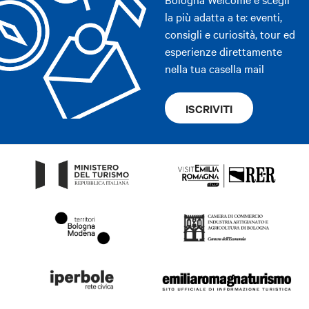
la più adatta a te: eventi,
consigli e curiosità, tour ed
esperienze direttamente
nella tua casella mail
ISCRIVITI