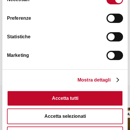
del
consenso
Lunedì-Sabato: 18.30 - 22.30
Preferenze
Statistiche
Contatti
Marketing
Mostra dettagli
Potrebbe interessarti anche
Accetta tutti
ENOTECA
ENOTECA
Accetta selezionati