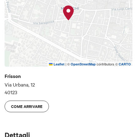
bicchiere di champagne tra amici o per consigliarvi
la bottiglia giusta per la vostra cena.
|
©
contributors ©
Leaflet
OpenStreetMap
CARTO
Frisson
Via Urbana, 12
40123
COME ARRIVARE
Dettagli