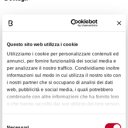
Servizi
Aria condizionata
Carta dei vini
Questo sito web utilizza i cookie
Animali ammessi
Utilizziamo i cookie per personalizzare contenuti ed
Romantico
annunci, per fornire funzionalità dei social media e
Accessibilità
per analizzare il nostro traffico. Condividiamo inoltre
informazioni sul modo in cui utilizza il nostro sito con
Carte accettate
i nostri partner che si occupano di analisi dei dati
Bancomat, Mastercard, Visa, American Express
web, pubblicità e social media, i quali potrebbero
combinarle con altre informazioni che ha fornito loro
o che hanno raccolto dal suo utilizzo dei loro servizi.
Selezione
Orari
Necessari