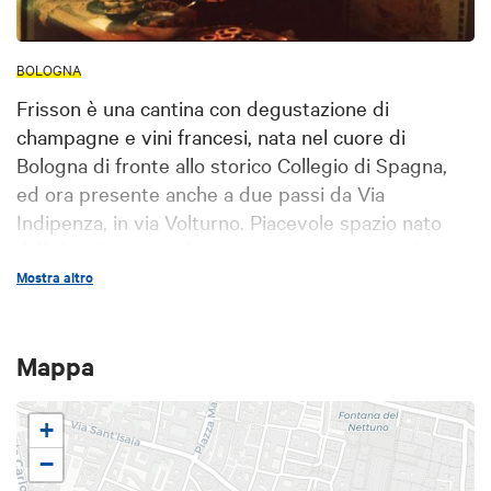
BOLOGNA
Frisson è una cantina con degustazione di
champagne e vini francesi, nata nel cuore di
Bologna di fronte allo storico Collegio di Spagna,
ed ora presente anche a due passi da Via
Indipenza, in via Volturno. Piacevole spazio nato
dall'idea di una professionista appassionata di vini
francesi che, nel suo tempo libero, corre alla
Mostra altro
scoperta di piccoli produttori tra bordolese,
champagne e mèdoc. Una curata selezione
Mappa
champagne e di vini bianchi, rosè e rossi, tutti
ottenuti da un'attenta lavorazione artigianale
provenienti da diverse etichette. Frisson in via
+
Urbana è aperto tutti i giorni (tranne la Domenica)
−
dalle ore 18,30 in poi per una chiacchierata e un