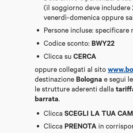
(il soggiorno deve includere
venerdì-domenica oppure sa
Persone incluse: specificare
BWY22
Codice sconto:
CERCA
Clicca su
www.bo
oppure collegati al sito
Bologna
destinazione
e segui le
tarif
le strutture aderenti dalla
barrata
.
SCEGLI LA TUA CA
C
licca
PRENOTA
C
licca
in corrispo