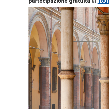
partecipazione
gratuita
Tour
al