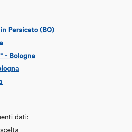
 in Persiceto (BO)
na
* - Bologna
ologna
a
enti dati:
 scelta