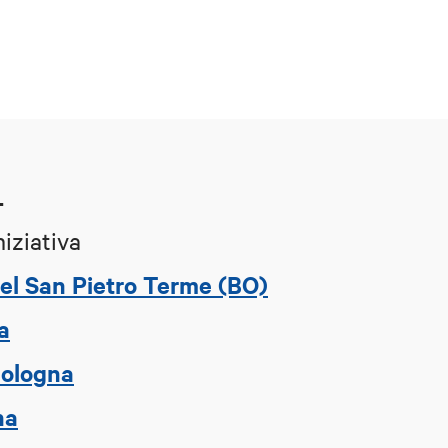
L
niziativa
tel San Pietro Terme (BO)
a
Bologna
na