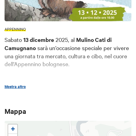
APPENNINO
Sabato
13 dicembre
2025, al
Mulino Cati di
Camugnano
sarà un’occasione speciale per vivere
una giornata tra mercato, cultura e cibo, nel cuore
dell’Appennino bolognese.
Programma
Mostra altro
Dalle 10.00 alle 14.00
mercato
di produttori e
produttrici, di artigiani e artigiane, incontrerai
produttori e artigiani dell’Alto Appennino:
Mappa
prodotti tipici, sapori generosi.
Alle 11.00 una
degustazione gratuita
per
+
scoprire le eccellenze del territorio.