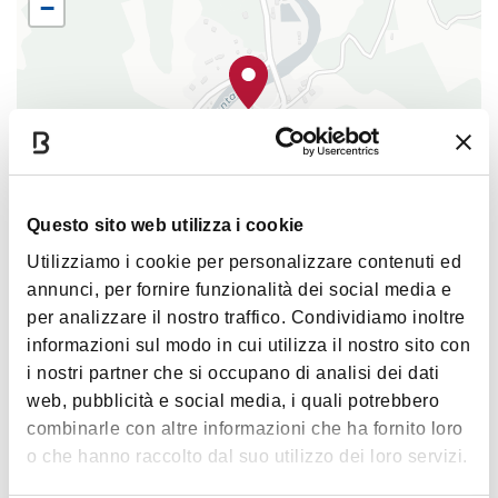
−
Dalle 12:00 alle 16:00
pranzo con menu tipico
alla
Locanda del Mulino Cati
, potrai gustare un
menù dedicato ai bambini e ai grandi, preparato
con ingredienti locali.
Alle ore 15.30 potrai mettere le mani in pasta e
i
mparare a fare i dolci di Santa Lucia con un
laboratorio gratuito
, con Antonella Silvia
Questo sito web utilizza i cookie
Bonora, Vice Presidente Slow Food Emilia
Utilizziamo i cookie per personalizzare contenuti ed
Romagna! (Prenotazioni: Sara Oldani +39
|
©
contributors ©
Leaflet
OpenStreetMap
CARTO
annunci, per fornire funzionalità dei social media e
3396924649, info
Mercato dell'Alto Appennino
per analizzare il nostro traffico. Condividiamo inoltre
sito:
https://www.gruppostudicesaremattei.com
informazioni sul modo in cui utilizza il nostro sito con
mulino-cati/
40032 Mulino Cati - Camugnano
i nostri partner che si occupano di analisi dei dati
Dalle 17.00
aperitivo alla Bottega Palens
.
web, pubblicità e social media, i quali potrebbero
COME ARRIVARE
Prenotazione via WhatsApp al +39 377 356
combinarle con altre informazioni che ha fornito loro
1120
o che hanno raccolto dal suo utilizzo dei loro servizi.
Un evento unico, che anticipa il Natale con