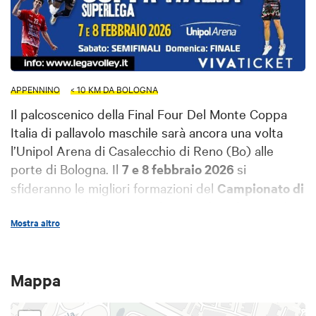
APPENNINO
< 10 KM DA BOLOGNA
Il palcoscenico della Final Four Del Monte Coppa
Italia di pallavolo maschile sarà ancora una volta
l’Unipol Arena di Casalecchio di Reno (Bo) alle
porte di Bologna. Il
7 e 8 febbraio 2026
si
sfideranno le migliori formazioni del
Campionato di
SuperLega
che si contenderanno il Trofeo in palio.
Mostra altro
Non perderti lo spettacolo e vieni a vivere un
weekend di pallavolo stellare!
Mappa