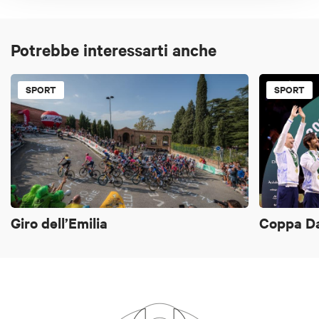
Potrebbe interessarti anche
SPORT
SPORT
Giro dell’Emilia
Coppa D