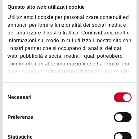
Orari
Questo sito web utilizza i cookie
Utilizziamo i cookie per personalizzare contenuti ed
Sabato 7 febbraio
annunci, per fornire funzionalità dei social media e
1° semifinale – ore 15:30
Itas Trentino - Gas Sales Bluenergy
per analizzare il nostro traffico. Condividiamo inoltre
Piacenza
informazioni sul modo in cui utilizza il nostro sito con
2° semifinale – ore 18:00
Rana Verona - Sir Susa Scai
i nostri partner che si occupano di analisi dei dati
Perugia
web, pubblicità e social media, i quali potrebbero
combinarle con altre informazioni che ha fornito loro
Domenica 8 febbraio
o che hanno raccolto dal suo utilizzo dei loro servizi.
Finale – ore 18:00
Selezione
Necessari
del
Immagini
consenso
Preferenze
Statistiche