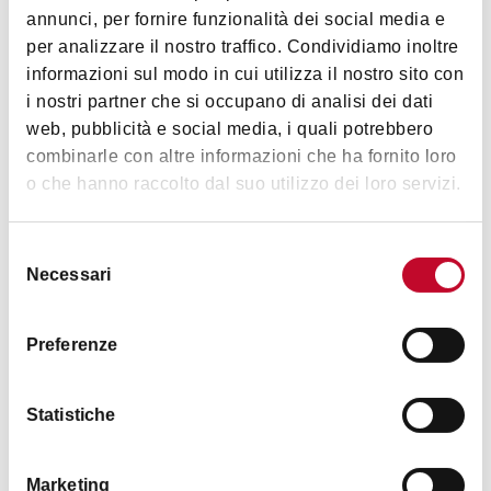
annunci, per fornire funzionalità dei social media e
per analizzare il nostro traffico. Condividiamo inoltre
Frida nel Parco 2026
informazioni sul modo in cui utilizza il nostro sito con
15 Maggio 2026
- 27 Settembre 2026
i nostri partner che si occupano di analisi dei dati
BOLOGNA
web, pubblicità e social media, i quali potrebbero
combinarle con altre informazioni che ha fornito loro
o che hanno raccolto dal suo utilizzo dei loro servizi.
MUSICA E DANZA
Selezione
Necessari
del
consenso
Preferenze
Statistiche
I Solisti dell'Orchestra Mozart - 2026
Marketing
04 Giugno 2026
- 04 Novembre 2026