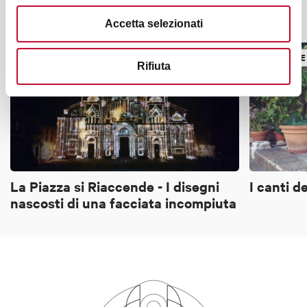
Potrebbe interessarti anche
Accetta selezionati
MUSICA E DANZA
MUSICA E
Rifiuta
La Piazza si Riaccende - I disegni
I canti d
nascosti di una facciata incompiuta