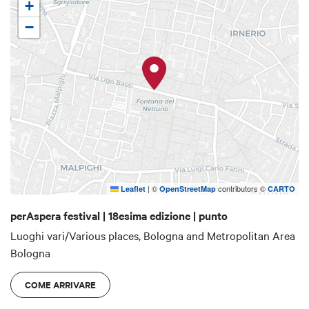
+
−
|
©
contributors ©
Leaflet
OpenStreetMap
CARTO
perAspera festival | 18esima edizione | punto
Luoghi vari/Various places, Bologna and Metropolitan Area
Bologna
COME ARRIVARE