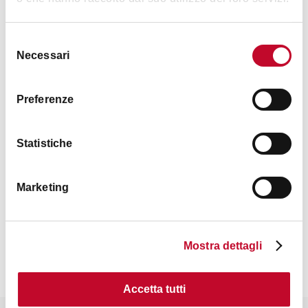
Selezione
Necessari
del
consenso
Orari
Preferenze
Info su orari e modalità di partecipazione
sul sito ufficiale
Statistiche
Marketing
Contatti
Mostra dettagli
Accetta tutti