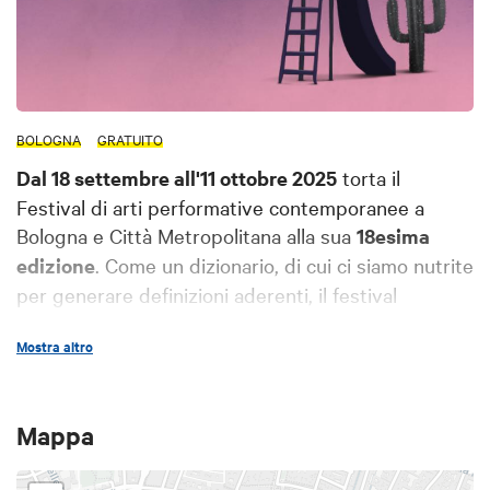
BOLOGNA
GRATUITO
Dal 18 settembre all'11 ottobre 2025
torta il
Festival di arti performative contemporanee a
Bologna e Città Metropolitana alla sua
18esima
edizione
. Come un dizionario, di cui ci siamo nutrite
per generare definizioni aderenti, il festival
perAspera in questa diciottesima edizione
Mostra altro
scompone, guarda da ogni lato, circumnaviga,
cerca rispondenze intime e collettive, si radica e si
trasforma, si lascia costruire dalle presenze e dalle
Mappa
assenze che lo compongono.