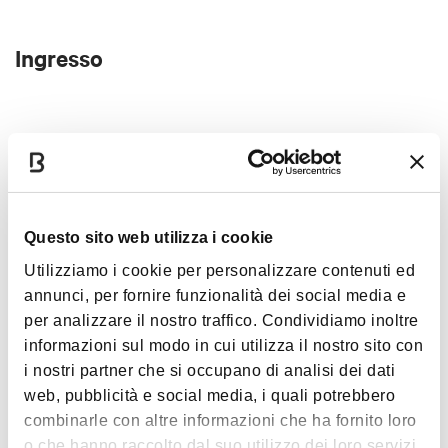
Ingresso
Ingresso gratuito con contributo libero (in alcuni casi è
richiesto il biglietto di ingresso del museo che ospita
l'evento)
Questo sito web utilizza i cookie
Interessi
Utilizziamo i cookie per personalizzare contenuti ed
annunci, per fornire funzionalità dei social media e
per analizzare il nostro traffico. Condividiamo inoltre
informazioni sul modo in cui utilizza il nostro sito con
i nostri partner che si occupano di analisi dei dati
Musica e
web, pubblicità e social media, i quali potrebbero
Spettacolo
combinarle con altre informazioni che ha fornito loro
o che hanno raccolto dal suo utilizzo dei loro servizi.