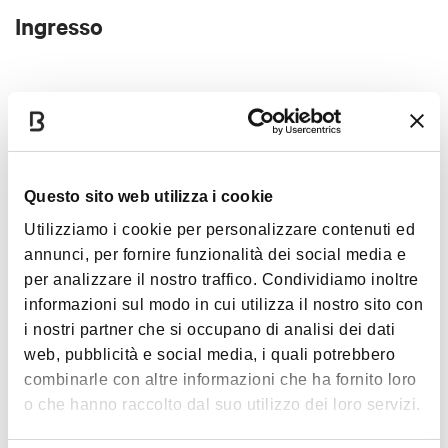
Ingresso
25,30€ Biglietti
online
Interessi
Questo sito web utilizza i cookie
Utilizziamo i cookie per personalizzare contenuti ed
annunci, per fornire funzionalità dei social media e
per analizzare il nostro traffico. Condividiamo inoltre
Musica e
informazioni sul modo in cui utilizza il nostro sito con
Spettacolo
i nostri partner che si occupano di analisi dei dati
web, pubblicità e social media, i quali potrebbero
combinarle con altre informazioni che ha fornito loro
o che hanno raccolto dal suo utilizzo dei loro servizi.