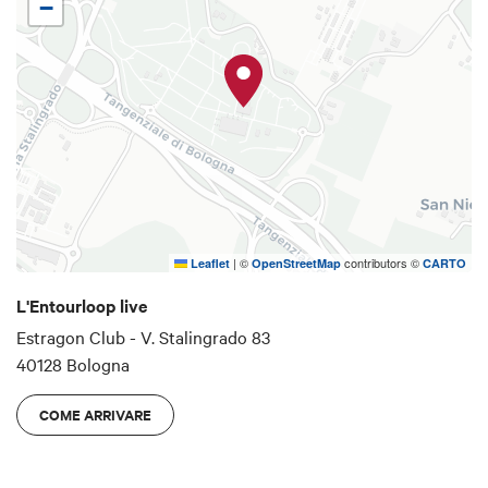
dal vivo i brani del loro ultimo acclamato album, “La
−
carté dans la confusion”, che ha raccolto milioni di
ascolti e vede la partecipazioni di 32 ospiti
internazionali, tra cui Alborosie, Ken Boothe,
Bounty Killer, Kabaka Pyramid e molti altri.
|
©
contributors ©
Leaflet
OpenStreetMap
CARTO
L'Entourloop live
Estragon Club - V. Stalingrado 83
40128 Bologna
COME ARRIVARE