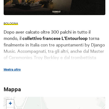
BOLOGNA
Dopo aver calcato oltre 300 palchi in tutto il
mondo, il
collettivo francese L’Entourloop
torna
finalmente in Italia con tre appuntamenti by Django
Music. Accompagnati, tra gli altri, anche dal Master
of Ceremonies Troy Berkley e dal trombettista
N’Zeng, King James e Sir Johnny porteranno sul
palco il loro stile inconfondibile che fonde
Mostra altro
reggae,
hip hop
e la tradizione della
sound system culture
.
Il pubblico bolognese potrà assistere dal vivo
Mappa
all’onda energetica dei loro concerti il 17 ottobre a
Bologna - Estragon Club. Questa tournée
+
rappresenta un’occasione irripetibile per ascoltare