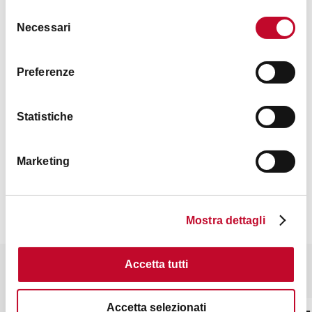
Selezione
Orari
Necessari
del
consenso
Preferenze
21:30
Statistiche
Contatti
Marketing
Mostra dettagli
Accetta tutti
Potrebbe interessarti anche
Accetta selezionati