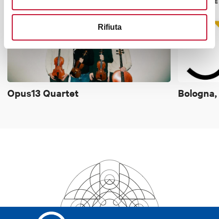
MUSICA E DANZA
MUSICA E
Rifiuta
Opus13 Quartet
Bologna,