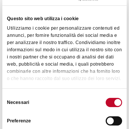
Contributo di € 20,00
Questo sito web utilizza i cookie
In caso di maltempo l'iniziativa si terrà all'interno.
Utilizziamo i cookie per personalizzare contenuti ed
annunci, per fornire funzionalità dei social media e
Prenotazione al
+39 349 4072813
.
per analizzare il nostro traffico. Condividiamo inoltre
informazioni sul modo in cui utilizza il nostro sito con
i nostri partner che si occupano di analisi dei dati
Orari
web, pubblicità e social media, i quali potrebbero
combinarle con altre informazioni che ha fornito loro
o che hanno raccolto dal suo utilizzo dei loro servizi.
Ore 20 Inizio degustazioni
Ore 21 Inizio concerto
Selezione
Necessari
del
consenso
Contatti
Preferenze