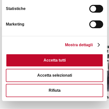
Statistiche
Marketing
Potrebbe interessarti anche
Mostra dettagli
MUSICA E DANZA
MUSICA E
Accetta tutti
Accetta selezionati
Rifiuta
Reno Road Jazz 2026
Nerissim