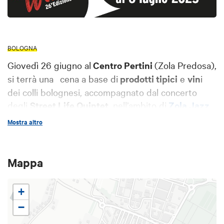
BOLOGNA
Giovedì 26 giugno al
Centro Pertini
(Zola Predosa),
si terrà una cena a base di
prodotti tipici
e
vin
i
dei colli bolognesi, accompagnato dal concerto
degli
Street Life Quintet
, nell’ambito di
Zola Jazz
& Wine
.
Mostra altro
Mappa
+
−