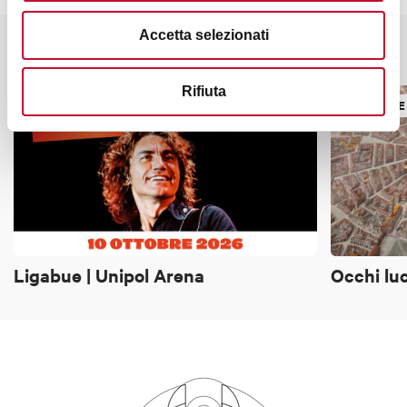
Accetta selezionati
Potrebbe interessarti anche
Rifiuta
MUSICA E DANZA
MUSICA E
Ligabue | Unipol Arena
Occhi luc