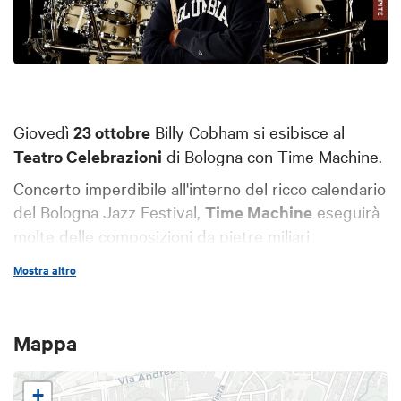
Giovedì
23 ottobre
Billy Cobham si esibisce al
Teatro Celebrazioni
di Bologna con Time Machine.
Concerto imperdibile all'interno del ricco calendario
del Bologna Jazz Festival,
Time Machine
eseguirà
molte delle composizioni da pietre miliari
come
Spectrum
,
Crosswinds
,
Total Eclipse
,
A
Mostra altro
Funky Thide of Sings
e
Life and Times
da una
nuova prospettiva e rivitalizzate dal format del
settetto.
Mappa
Billy Cobham
, insieme ai suoi gruppi, ha gettato le
basi dello stile
fusion
: possente, ipercinetico,
+