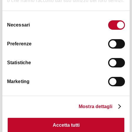
o che hanno raccolto dal suo utilizzo dei loro servizi.
Selezione
Necessari
del
consenso
Preferenze
Orari
Statistiche
21:15
Marketing
Contatti
Mostra dettagli
Accetta tutti