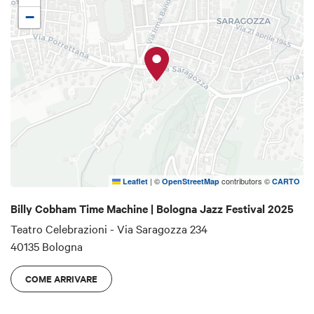
tumultuoso, figlio al contempo del jazz, del rock e
−
del funk.
Batteria
Billy Cobham
Chitarra
Rocco Zifarelli
Tastiere
Gary Husband
Basso
Victor Cisternas
Sax
Bjorn Arko
Tromba
Antonio Baldino
|
©
contributors ©
Trombone
Andrea Andreoli
Leaflet
OpenStreetMap
CARTO
Billy Cobham Time Machine | Bologna Jazz Festival 2025
Teatro Celebrazioni - Via Saragozza 234
40135 Bologna
COME ARRIVARE