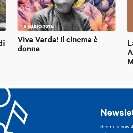
Viva Varda! Il cinema è
di
L
donna
A
M
Newsle
Scopri le news