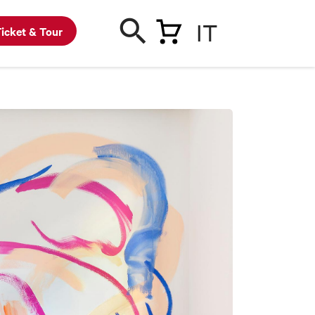
IT
icket & Tour