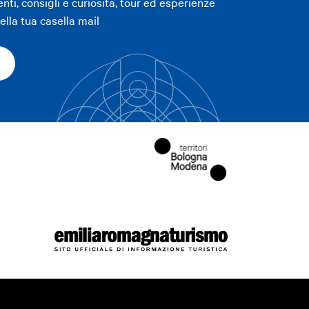
enti, consigli e curiosità, tour ed esperienze
lla tua casella mail