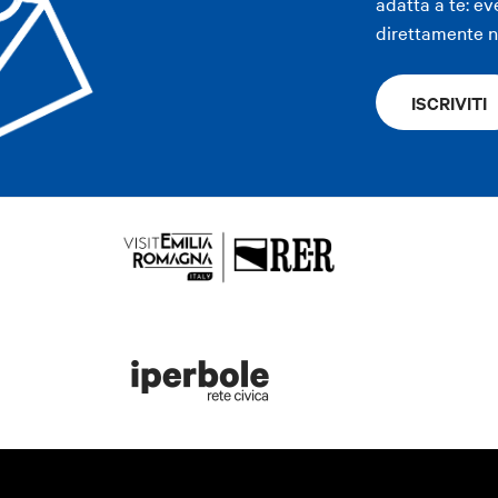
adatta a te: ev
direttamente ne
ISCRIVITI