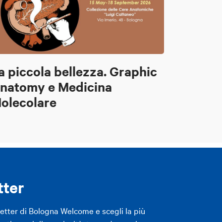
a piccola bellezza. Graphic
natomy e Medicina
olecolare
tter
letter di Bologna Welcome e scegli la più