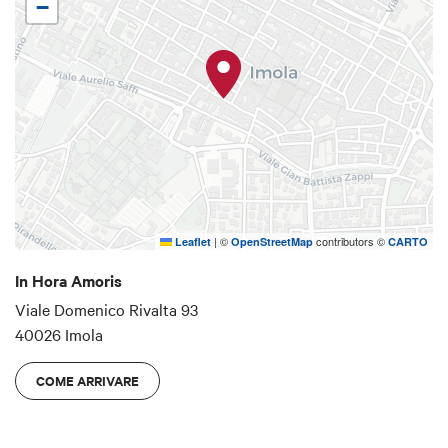
−
Contemporary Art di Imola appositamente per
Palazzo Tozzoni. Il video d’arte realizzato
dall’artista, rappresentativo della performance, è
visibile all’interno di Palazzo Tozzoni
|
©
contributors ©
Leaflet
OpenStreetMap
CARTO
In Hora Amoris
Viale Domenico Rivalta 93
40026 Imola
COME ARRIVARE