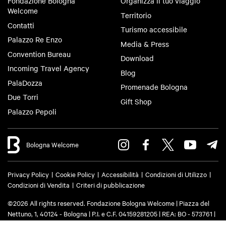
Fondazione Bologna
Organizza il tuo viaggio
Welcome
Territorio
Contatti
Turismo accessibile
Palazzo Re Enzo
Media & Press
Convention Bureau
Download
Incoming Travel Agency
Blog
PalaDozza
Promenade Bologna
Due Torri
Gift Shop
Palazzo Pepoli
Bologna Welcome
Privacy Policy
Cookie Policy
Accessibilità
Condizioni di Utilizzo
Condizioni di Vendita
Criteri di pubblicazione
©2026 All rights reserved. Fondazione Bologna Welcome | Piazza del
Nettuno, 1, 40124 - Bologna | P.I. e C.F. 04159281205 | REA: BO - 573761 |
Telefono
+39 051 6583111
| Email:
info@bolognawelcome.it
|