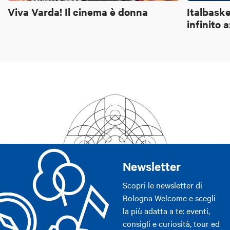
Viva Varda! Il cinema è donna
Italbaske
infinito 
Newsletter
Scopri le newsletter di
Bologna Welcome e scegli
la più adatta a te: eventi,
consigli e curiosità, tour ed