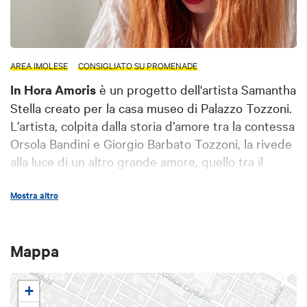
AREA IMOLESE
CONSIGLIATO SU PROMENADE
In Hora Amoris
è un progetto dell'artista Samantha
Stella creato per la casa museo di Palazzo Tozzoni.
L’artista, colpita dalla storia d’amore tra la contessa
Orsola Bandini e Giorgio Barbato Tozzoni, la rivede
alla luce di un altro grande amore, quello tra il
poeta e pittore Dante Gabriel Rossetti e la sua
musa Elizabeth Eleanor Siddal.
Mostra altro
Samantha Stella con
una performance-reading poetico, attraverso le
stanze del palazzo, dà voce alle due donne
Orsola
Mappa
ed
Elisabeth
e alle loro storie, che travalicano il
tempo dimostrando tutta la loro attualità. Il
progetto artistico è stato realizzato dai
Musei
+
Civici di Imola
e dall’Associazione Il Pomo DaDamo