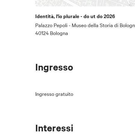
indagine sul tema dell’identità, 
installazione, pratiche multimed
Identità, l'io plurale - do ut do 2026
trasformazione, immaginario col
Palazzo Pepoli - Museo della Storia di Bologn
40124 Bologna
dal 4 
La mostra sarà visitabile
do ut do
A cura di
.
Fondazio
In collaborazione con
Ingresso
BoA Spazio Arte
.
Ingresso gratuito
Interessi