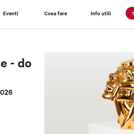
Eventi
Cosa fare
Info utili
T
le - do
2026