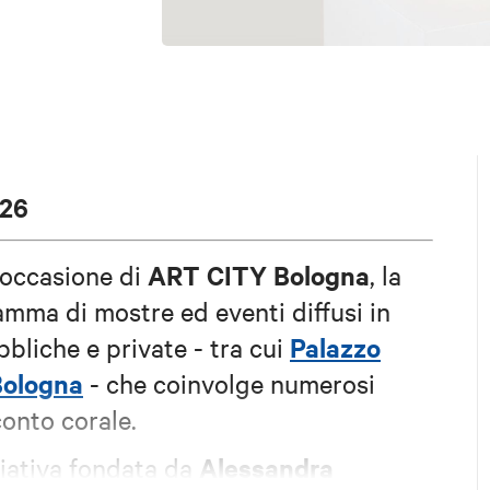
026
ART CITY Bologna
 occasione di
, la
amma di mostre ed eventi diffusi in
Palazzo
bbliche e private - tra cui
 Bologna
- che coinvolge numerosi
conto corale.
Alessandra
iativa fondata da