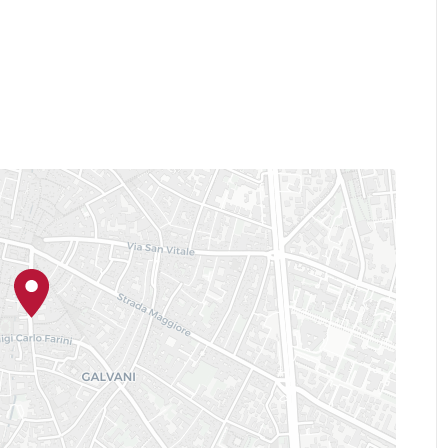
Fondazione Hospice MT.
o della
a
Identità
, è dedicata al tema dell’
,
individuale ma come dimensione
o divenire: un io che esiste solo nel
ell’altro. Un’identità da abitare, più
Identità, l’io
la mostra collettiva
a visione. Luogo di stratificazione
venta spazio di confronto e
e restano autonome e, proprio per
Victor Fotso
 In mostra le opere di
iorenza Pancino
Stefano W.
,
rgia Severi
, ciascuno con una propria