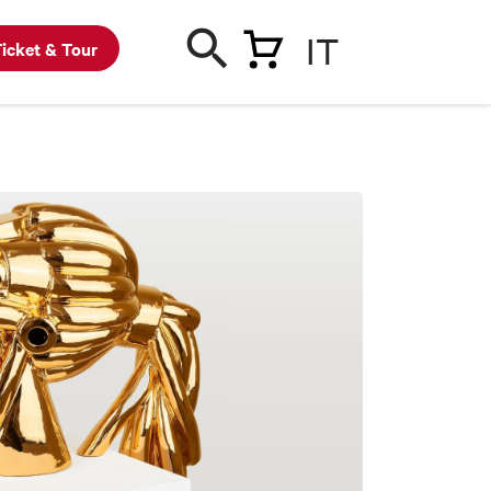
IT
icket & Tour