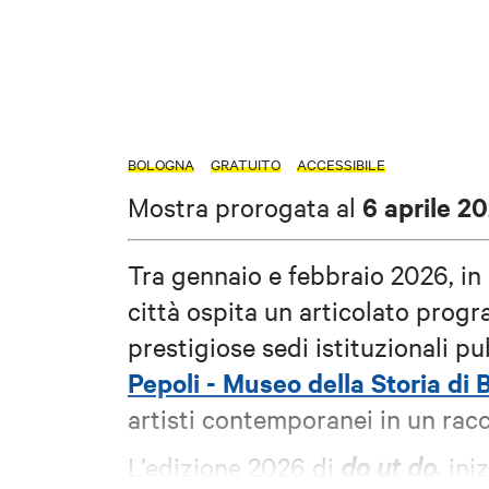
BOLOGNA
GRATUITO
ACCESSIBILE
6 aprile 2
Mostra prorogata al
Tra gennaio e febbraio 2026, in
città ospita un articolato progr
prestigiose sedi istituzionali pu
Pepoli - Museo della Storia di
artisti contemporanei in un rac
L’edizione 2026 di
do ut do,
iniz