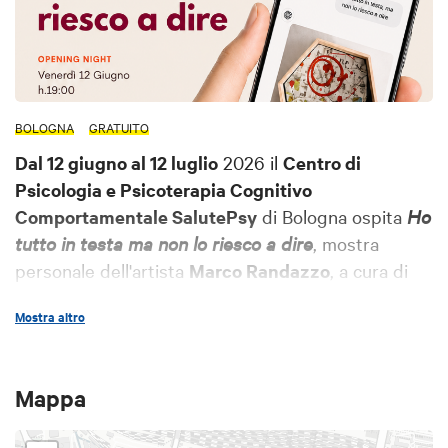
BOLOGNA
GRATUITO
Dal 12 giugno al 12 luglio
2026 il
Centro di
Psicologia e Psicoterapia Cognitivo
Comportamentale SalutePsy
di Bologna ospita
Ho
tutto in testa ma non lo riesco a dire
, mostra
personale dell'artista
Marco Randazzo
, a cura di
Eliotropio Art Curator
, nell'ambito del progetto
Mostra altro
Guest Art Project – Out of the White Cube
.
L'esposizione propone una riflessione sul rapporto
tra intelligenza artificiale, linguaggio ed esperienza
Mappa
emotiva, partendo da una domanda semplice e
universale: cosa accade quando non riusciamo a