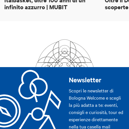
infinito azzurro | MUBIT
scoperte
Newsletter
Scopri le newsletter di
Bologna Welcome e scegli
la più adatta a te: eventi,
consigli e curiosità, tour ed
esperienze direttamente
nella tua casella mail