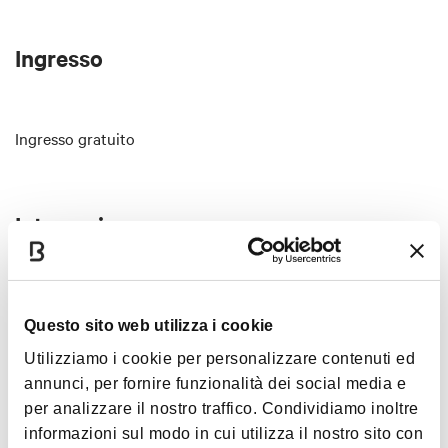
per approfondire le trasformazioni emotive,
relazionali e comunicative che caratterizzano la
società contemporanea attraverso il confronto tra
Ingresso
professionisti, artista e pubblico.
Ingresso gratuito
Interessi
Questo sito web utilizza i cookie
Arte e Cultura
Utilizziamo i cookie per personalizzare contenuti ed
annunci, per fornire funzionalità dei social media e
per analizzare il nostro traffico. Condividiamo inoltre
informazioni sul modo in cui utilizza il nostro sito con