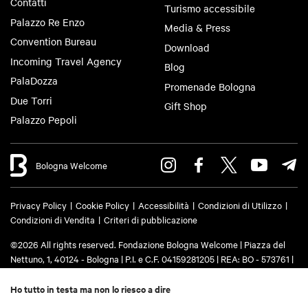
Contatti
Turismo accessibile
Palazzo Re Enzo
Media & Press
Convention Bureau
Download
Incoming Travel Agency
Blog
PalaDozza
Promenade Bologna
Due Torri
Gift Shop
Palazzo Pepoli
Bologna Welcome
Privacy Policy
Cookie Policy
Accessibilità
Condizioni di Utilizzo
Condizioni di Vendita
Criteri di pubblicazione
©2026 All rights reserved. Fondazione Bologna Welcome | Piazza del
Nettuno, 1, 40124 - Bologna | P.I. e C.F. 04159281205 | REA: BO - 573761 |
Telefono
+39 051 6583111
| Email:
info@bolognawelcome.it
|
PEC:
fondazionebolognawelcome@legalmail.it
Ho tutto in testa ma non lo riesco a dire