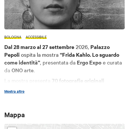
BOLOGNA
ACCESSIBILE
Dal 28 marzo al 27 settembre
2026,
Palazzo
Pepoli
ospita la mostra
“Frida Kahlo. Lo sguardo
come identità”
, presentata da
Ergo Expo
e curata
da
ONO arte
.
La mostra presenta
70 fotografie originali
realizzate da importanti autrici e autori della
Mostra altro
fotografia, tra cui
Edward Weston
,
Lucienne
Bloch
,
Lola Álvarez Bravo
,
Julien Levy
,
Nickolas
Muray
,
Gisèle Freund
,
Imogen Cunningham
,
Leo
Mappa
Matiz
,
Bernard Silberstein
e
Graciela Iturbide
.
Artista e attivista,