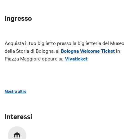
l'ha conosciuta, amata e ritratta.
È questo l'interrogativo -
lo sguardo come identità
Ingresso
- che la mostra propone, lasciando la risposta al
pubblico.
Non una biografia per immagini ma
un'occasione per riflettere sul modo in cui Frida
Acquista il tuo biglietto presso la biglietteria del Museo
Kahlo contribuì alla creazione del proprio mito.
della Storia di Bologna, al
Bologna Welcome Ticket
in
In collaborazione con:
Fondazione Bologna
Piazza Maggiore oppure su
Vivaticket
Welcome
Con il sostegno di:
Card Cultura
Mostra altro
Interessi