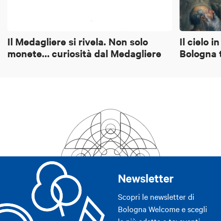
Il Medagliere si rivela. Non solo
Il cielo 
monete… curiosità dal Medagliere
Bologna 
Newsletter
Scopri le newsletter di
Bologna Welcome e scegli
la più adatta a te: eventi,