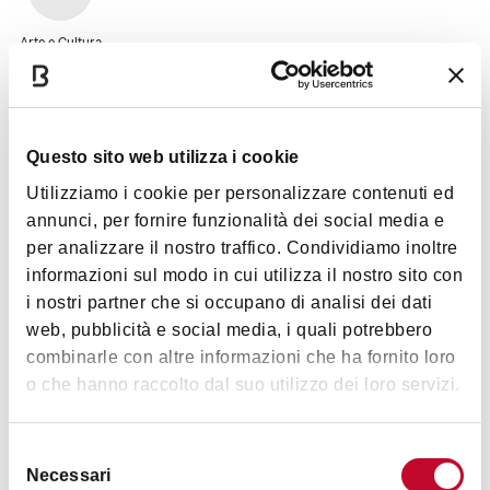
Arte e Cultura
Questo sito web utilizza i cookie
Utilizziamo i cookie per personalizzare contenuti ed
annunci, per fornire funzionalità dei social media e
Dettagli
per analizzare il nostro traffico. Condividiamo inoltre
informazioni sul modo in cui utilizza il nostro sito con
i nostri partner che si occupano di analisi dei dati
Accessibilità
web, pubblicità e social media, i quali potrebbero
Palazzo Pepoli si impegna a rendere il Museo accessibile a
combinarle con altre informazioni che ha fornito loro
tutte e tutti. Tutte le informazioni sull'accessibilità nella
o che hanno raccolto dal suo utilizzo dei loro servizi.
pagina dedicata
.
Mostra altro
Selezione
Necessari
del