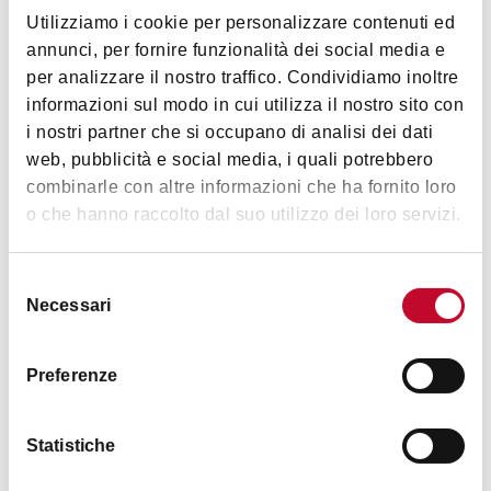
Utilizziamo i cookie per personalizzare contenuti ed
Orari
annunci, per fornire funzionalità dei social media e
per analizzare il nostro traffico. Condividiamo inoltre
informazioni sul modo in cui utilizza il nostro sito con
Lunedì
Chiuso
i nostri partner che si occupano di analisi dei dati
web, pubblicità e social media, i quali potrebbero
Martedì
15:00 - 19:00
combinarle con altre informazioni che ha fornito loro
o che hanno raccolto dal suo utilizzo dei loro servizi.
Mercoledì
15:00 - 19:00
Selezione
Necessari
del
Giovedì
10:00 - 13:00 / 15:00 - 19:00
consenso
Venerdì
10:00 - 13:00 / 15:00 - 19:00
Preferenze
Sabato
10:00 - 13:00 / 15:00 - 19:00
Statistiche