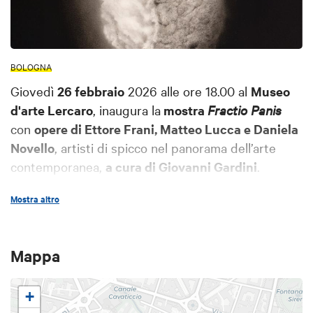
BOLOGNA
Giovedì
26 febbraio
2026 alle ore 18.00 al
Museo
d'arte Lercaro
, inaugura la
mostra
Fractio Panis
con
opere di Ettore Frani, Matteo Lucca e Daniela
Novello
, artisti di spicco nel panorama dell’arte
contemporanea,
a cura di Giovanni Gardini
.
Il progetto invita a riflettere sul valore del pane
Mostra altro
come elemento centrale della vita dell’uomo, nella
sua dimensione quotidiana e in quella spirituale ed
eucaristica. Il pane attraversa i principali ambiti
Mappa
dell’esistenza: racconta il lavoro e la condivisione, il
perdono e la memoria; richiama la terra e la
+
bellezza dei campi, l’acqua e il calore del fuoco. In