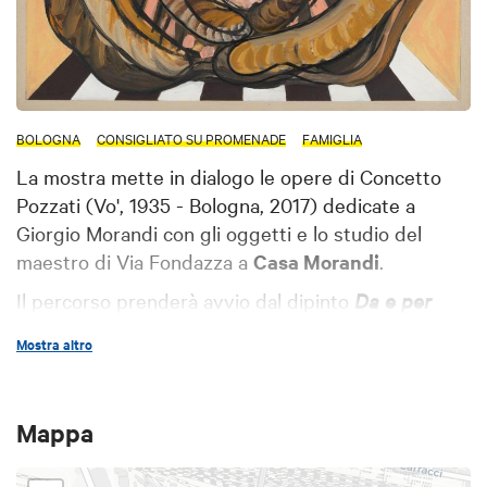
BOLOGNA
CONSIGLIATO SU PROMENADE
FAMIGLIA
La mostra mette in dialogo le opere di Concetto
Pozzati (Vo', 1935 - Bologna, 2017) dedicate a
Giorgio Morandi con gli oggetti e lo studio del
maestro di Via Fondazza a
Casa Morandi
.
Il percorso prenderà avvio dal dipinto
Da e per
Giorgio Morandi
(1964), che segna per Pozzati il
Mostra altro
passaggio verso una pittura più oggettuale, e si
sviluppa fino ai cicli di
Restaurazione
(1973-74).
Attraverso queste opere, emergerà il rapporto
Mappa
complesso, talvolta conflittuale, che Pozzati
intrattenne con Morandi - da lui definito un “uomo