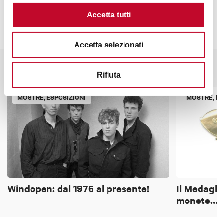
Accetta tutti
Accetta selezionati
Potrebbe interessarti anche
Rifiuta
MOSTRE, ESPOSIZIONI
MOSTRE, 
Windopen: dal 1976 al presente!
Il Medagl
monete… 