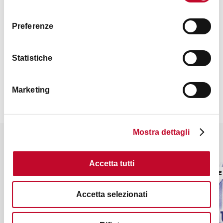
consenso
Preferenze
Contatti
Statistiche
Marketing
Mostra dettagli
Potrebbe interessarti anche
Accetta tutti
CINEMA E TEATRO
CINEMA E
Accetta selezionati