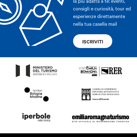
la più adatta a te: eventi,
consigli e curiosità, tour ed
esperienze direttamente
nella tua casella mail
ISCRIVITI