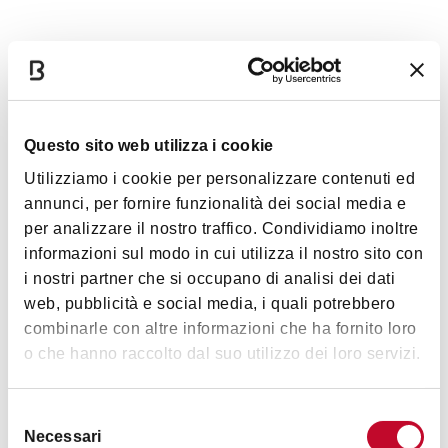
•••
Sabato 25 ottobre
alle ore 19.00 la replica
Ingresso
sarà
sovratitolata
, grazie alla collaborazione
con
Associazione FIADDA Emilia-Romagna
.
Acquista il tuo biglietto presso
Di
Ruggero Cappuccio
Bologna Welcome
Questo sito web utilizza i cookie
in Piazza Maggiore oppure su
Ticket
vivaticket
Diretto e interpretato da
Sonia Bergamasco
Mostra altro
Utilizziamo i cookie per personalizzare contenuti ed
Musiche Marco Betta, Ivo Parlati, Charles Gounod,
annunci, per fornire funzionalità dei social media e
Nino Rota
per analizzare il nostro traffico. Condividiamo inoltre
Scena Paolo Iammarone, Vincenzo Fiorillo
Interessi
informazioni sul modo in cui utilizza il nostro sito con
Costume Carlo Poggioli
i nostri partner che si occupano di analisi dei dati
Luci Cesare Accetta
web, pubblicità e social media, i quali potrebbero
Aiuto regia Umberto Salvato
combinarle con altre informazioni che ha fornito loro
Produzione Fondazione Campania dei Festival
o che hanno raccolto dal suo utilizzo dei loro servizi.
Arte e Cultura
Musica e
Foto di Salvatore Pastore
Spettacolo
Selezione
Necessari
del