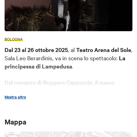
BOLOGNA
Dal 23 al 26 ottobre 2025
, al
Teatro Arena del Sole
,
Sala Leo Berardinis, va in scena lo spettacolo:
La
principessa di Lampedusa
.
Dal romanzo di Ruggero Cappuccio, il nuovo
spettacolo diretto e interpretato da
Sonia
Mostra altro
Bergamasco
è una partitura di sentimenti ed
emozioni in cui esplode il vitalismo di un’anima
sublime, quella di Beatrice Mastrogiovanni Tasca di
Mappa
Cutò, madre di Giuseppe Tomasi di Lampedusa,
autore de
Il Gattopardo
.