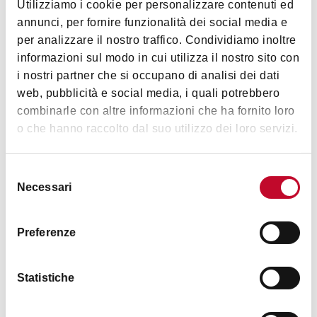
Utilizziamo i cookie per personalizzare contenuti ed
storia di Villa Smeraldi attraverso le famiglie che
annunci, per fornire funzionalità dei social media e
l’hanno abitata.
Orari
per analizzare il nostro traffico. Condividiamo inoltre
Tour a pagamento organizzato da
eXtraBo
.
Qui le
informazioni sul modo in cui utilizza il nostro sito con
informazioni per iscriversi
.
i nostri partner che si occupano di analisi dei dati
Ore 11:30
web, pubblicità e social media, i quali potrebbero
Dalle ore 10.00
Visita guidata al
Pomario di Villa Smeraldi
, la
combinarle con altre informazioni che ha fornito loro
o che hanno raccolto dal suo utilizzo dei loro servizi.
sezione del museo all’aperto dedicata alla
conservazione di oltre 150 varietà antiche di alberi
Immagini
da frutto. A cura del
Prof. Stefano Tartarini
,
Selezione
Dipartimento di Scienze e Tecnologie Agro-
Necessari
del
Alimentari - Alma Mater Studiorum, Università di
consenso
Bologna.
Preferenze
Dalle 14:00 alle 16:00
Edizione speciale del
Salotto dell’Atelier Trame
Statistiche
Tinte d’Arte
. Incontro dedicato alla lavorazione
della lana, con dimostrazioni di filatura e