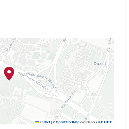
|
©
contributors ©
Leaflet
OpenStreetMap
CARTO