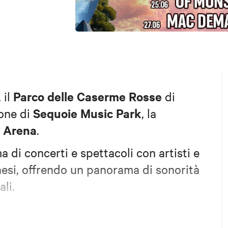
Parco delle Caserme Rosse
, il
di
Sequoie Music Park
one di
, la
l Arena
.
 di concerti e spettacoli con artisti e
aesi, offrendo un panorama di sonorità
li.
sito ufficiale
etti sul
.