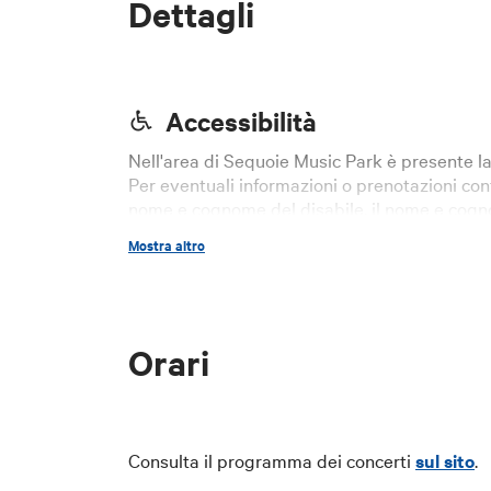
Dettagli
Accessibilità
Nell'area di Sequoie Music Park è presente la
Per eventuali informazioni o prenotazioni co
nome e cognome del disabile, il nome e cog
certificato di disabilità.
Mostra altro
Orari
Consulta il programma dei concerti
sul sito
.