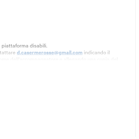
 piattaforma disabili.
ntattare
d.casermerosse@gmail.com
indicando il
nome dell'accompagnatore e allegando una copia del