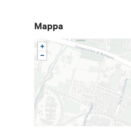
Mappa
+
−