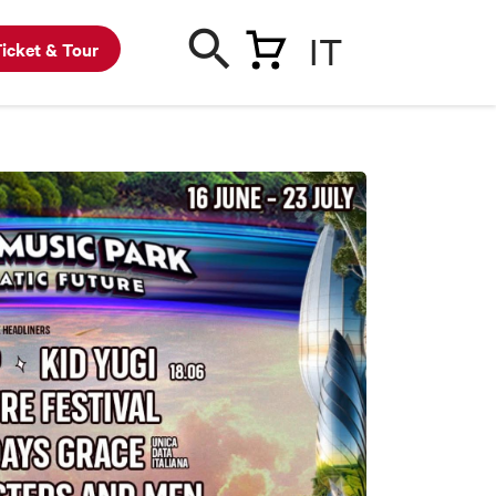
IT
icket & Tour