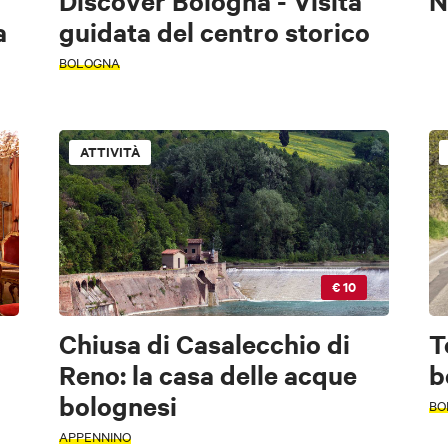
Discover Bologna - Visita
N
a
guidata del centro storico
BOLOGNA
ATTIVITÀ
riodo
riodo
€ 10
Chiusa di Casalecchio di
T
Reno: la casa delle acque
b
bolognesi
BO
APPENNINO