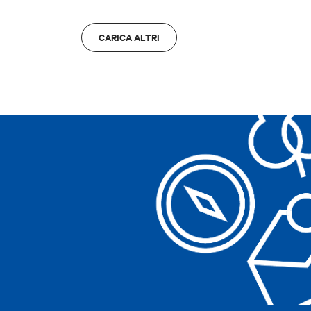
ZONA
Bologna
A
Bologna
A
CARICA ALTRI
Cancella filtri
Cancella filtri