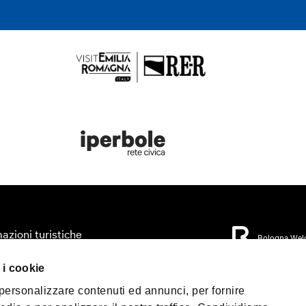
azioni turistiche
Bologna Wel
zza il tuo viaggio
 i cookie
orio
Privacy Policy
Coo
 personalizzare contenuti ed annunci, per fornire
Condizioni di Vendi
mo accessibile