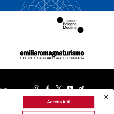
come
Accetta tutti
kie Policy
Accessibilità
Condizioni di Utilizzo
ta
Criteri di pubblicazione