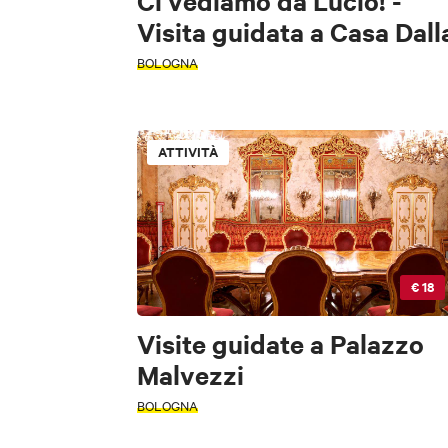
Ci vediamo da Lucio! -
Visita guidata a Casa Dall
BOLOGNA
ATTIVITÀ
PERIODO
PERIODO
Seleziona un pe
Seleziona un pe
€ 18
+
−
Visite guidate a Palazzo
CERCA
TIPOLOGIA
Malvezzi
BOLOGNA
FILTRI