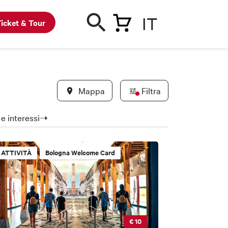
IT
icket & Tour
Mappa
Filtra
a e interessi➝
ATTIVITÀ
Bologna Welcome Card
€ 10