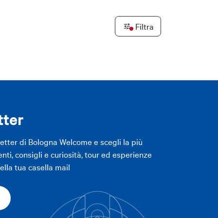
Filtra
Leaflet
|
©
OpenStreetMap
contributors ©
CARTO
LICA FILTRI
LICA FILTRI
tter
letter di Bologna Welcome e scegli la più
enti, consigli e curiosità, tour ed esperienze
lla tua casella mail