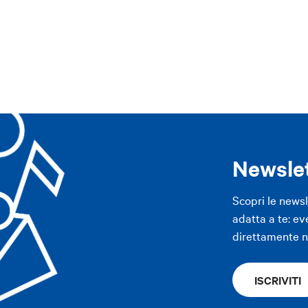
ppennino
Area imolese
Pianura
Modena
Altre città
ppennino
Area imolese
Pianura
Modena
Altre città
APP
APP
Newsle
Scopri le news
adatta a te: ev
direttamente ne
ISCRIVITI