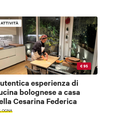
ATTIVITÀ
ori
€ 95
utentica esperienza di
ucina bolognese a casa
ella Cesarina Federica
e
LOGNA