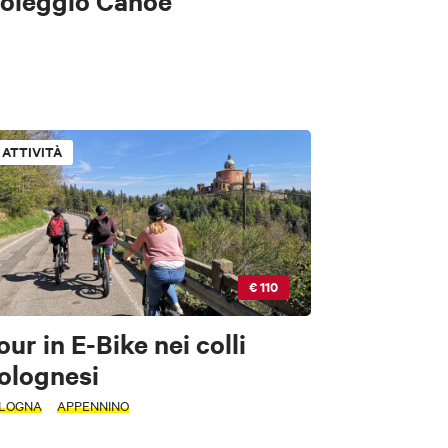
oleggio Canoe
ATTIVITÀ
€ 110
our in E-Bike nei colli
olognesi
LOGNA
APPENNINO