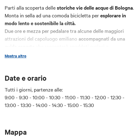
Parti alla scoperta delle
storiche vie delle acque di Bologna
.
Monta in sella ad una comoda bicicletta per
esplorare in
modo lento e sostenibile la città.
Due ore e mezza per pedalare tra alcune delle maggiori
attrazioni del capoluogo emiliano
accompagnati da una
guida esperta
che racconterà aneddoti curiosi e
sorprendenti.
Mostra altro
Un modo alternativo per ripercorrere la ricca storia delle
acque bolognesi!
Date e orario
E dopo il tour, continua a scoprire la città in bici grazie a
due ore di noleggio incluse
!
Tutti i giorni, partenze alle:
9:00 - 9:30 - 10:00 - 10:30 - 11:00 - 11:30 - 12:00 - 12:30 -
Intero
: € 60
13:00 - 13:30 - 14:00 - 14:30 - 15:00 - 15:30
Ridotto Card Cultura e Bologna Welcome Card
: € 55
Con bici propria
: € 45
Mappa
Il tour sarà confermato con un
minimo di due partecipanti a