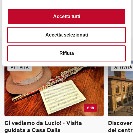
La vendita dei servizi turistici è gestita da
Bologna
Welcome Travel Agency
Accetta tutti
Accetta selezionati
Potrebbe interessarti anche
Rifiuta
ATTIVITÀ
ATTIVITÀ
€ 18
Ci vediamo da Lucio! - Visita
Discover
guidata a Casa Dalla
del centr