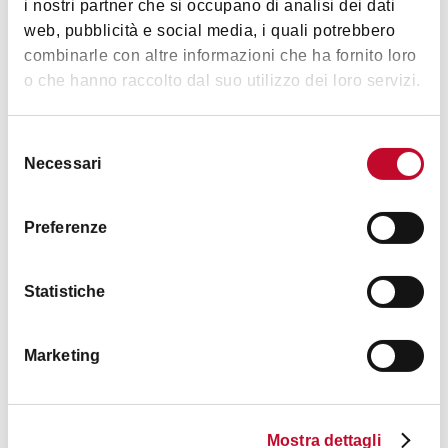
i nostri partner che si occupano di analisi dei dati
Antico porto / Cavaticcio
COME ARRIVARE
web, pubblicità e social media, i quali potrebbero
Piazzetta della Pioggia
combinarle con altre informazioni che ha fornito loro
Opificio delle Acque e “La Grada”
o che hanno raccolto dal suo utilizzo dei loro servizi.
Immagini
Canali sul Reno fino alla Certosa
Portico della Certosa fino all’Arco del Meloncello
Selezione
Necessari
del
Portico di Via Saragozza
consenso
Serraglio dell’Aposa
Preferenze
Piazza San Domenico
Piazza Santo Stefano
Statistiche
Due Torri
Piazza San Martino
Marketing
Rimborso e modifiche:
Cancellazione con rimborso o modifica della prenotazione
possibili fino a 48 ore prima dell’inizio dell’attività.
Mostra dettagli