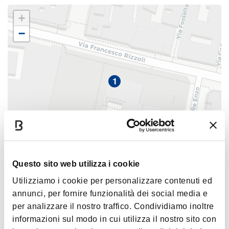
prezzo intero
.
+
Per questo tour sono disponibili solo bici da adulto.
−
Se ti serve una bicicletta per bambini o ragazzi, contattaci
prima di prenotare e proveremo a soddisfare la tua
richiesta!
1
Servizi inclusi:
Noleggio bicicletta per il tour e le due ore successive
Guida turistica parlante italiano / inglese
Visita guidata
Punto di ritrovo:
|
©
contributors ©
Leaflet
OpenStreetMap
CARTO
Questo sito web utilizza i cookie
eXtraBO, Piazza Nettuno 1/ab, 40124 Bologna
1
Utilizziamo i cookie per personalizzare contenuti ed
Itinerario (circa 12 km):
annunci, per fornire funzionalità dei social media e
eXtraBO, Piazza del
Piazza Maggiore e Fontana del Nettuno
per analizzare il nostro traffico. Condividiamo inoltre
Nettuno, 1/ab, Bologna
Finestrella di Via Piella
informazioni sul modo in cui utilizza il nostro sito con