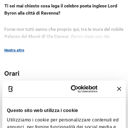
Ti sei mai chiesto cosa lega il celebre poeta inglese Lord
Byron alla città di Ravenna?
Forse non tutti sanno che proprio qui, tra le mura del nobile
Palazzo dei Musei di Via Cavour
,
Byron
visse uno dei
capitoli più intensi della sua vita: la passione travolgente
Mostra altro
per
Teresa Gamba
, contessa Guiccioli, e l’impegno per i
movimenti di indipendenza italiani.
Orari
Il tour guidato ti condurrà attraverso le stanze del palazzo,
oggi restaurate e aperte al pubblico per la prima volta dopo
decenni, svelandoti storie di amori romantici, ideali di
Sabato
15.00
libertà e creazioni poetiche leggendarie come
Don Juan
e
The Prophecy of Dante
.
Domenica
10.45
Questo sito web utilizza i cookie
Passeggiando tra memorabilia originali, ambientazioni
Utilizziamo i cookie per personalizzare contenuti ed
storiche ricreate e moderni supporti multimediali, scoprirai
periodo di validità: tutto l'anno
annunci, per fornire funzionalità dei social media e