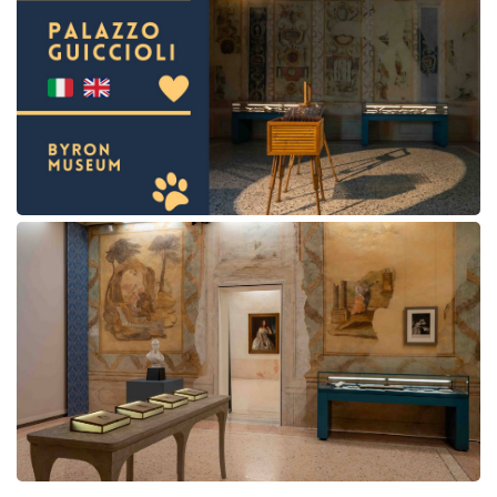
simbolo del cuore nell'immagine di copertina e questa
stessa dicitura tra le informazioni utili.
- Puntualità e ritrovo:
è fondamentale rispettare l'orario di prenotazione del tour,
poiché gli orari di ingresso al museo non consentono
deroghe. I partecipanti sono tenuti a presentarsi almeno 10
minuti prima della partenza del tour al punto di ritrovo
indicato. In caso di ritardo, la partecipazione al tour non è
garantita e non è previsto alcun rimborso.
- Richiesta fattura:
se necessiti di fattura, sarà necessario richiederla prima di
effettuare il pagamento contattando l'ufficio all'indirizzo:
info@visitravenna.it.