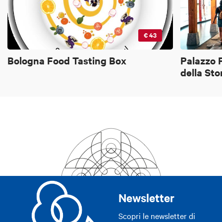
€ 43
Bologna Food Tasting Box
Palazzo P
della Sto
Newsletter
Scopri le newsletter di