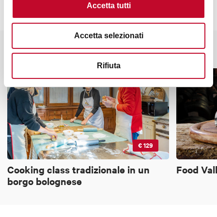
Accetta tutti
Punto di incontro:
Stazione dei treni di Crespellano, 40056 Crespellano BO
Accetta selezionati
Potrebbe interessarti anche
Rifiuta
€ 129
Cooking class tradizionale in un
Food Val
borgo bolognese