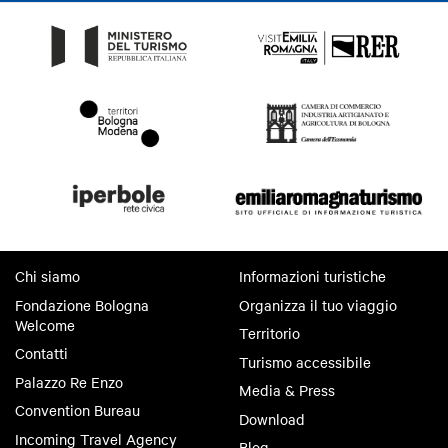
Chi siamo
Informazioni turistiche
Fondazione Bologna
Organizza il tuo viaggio
Welcome
Territorio
Contatti
Turismo accessibile
Palazzo Re Enzo
Media & Press
Convention Bureau
Download
Incoming Travel Agency
Blog