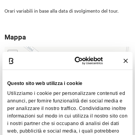
Prima tappa, tenuta Montevecchio Isolani. Un palazzo della
metà del XVI secolo situato in cima a una collina, con una
Orari variabili in base alla data di svolgimento del tour.
vista mozzafiato di Bologna e dei colli circostanti. Accolto
dalla tua guida, inizierai il tour guidato a piedi scendendo
nell'antica cantina scavata nella roccia nel 1500 e respirerai
Mappa
l'aroma della terra nella sala di invecchiamento, dove i vini
rossi raggiungono la perfezione. Nell'area più moderna
+
osserverai le autoclavi e le vasche d'acciaio utilizzate
nell'attuale produzione di vino, e arriverai nell'accogliente
−
sala di degustazione, dove potrai assaggiare tre deliziosi
vini accompagnati da una selezione di salumi e formaggi
Questo sito web utilizza i cookie
locali.
1
Utilizziamo i cookie per personalizzare contenuti ed
Ultima tappa di questo viaggio tra natura, tradizione e
annunci, per fornire funzionalità dei social media e
prelibatezze enogastronomiche sarà la Cantina Terre Rosse
per analizzare il nostro traffico. Condividiamo inoltre
Vallania, iconica azienda dei colli bolognesi, fondata nel
informazioni sul modo in cui utilizza il nostro sito con
1964 e situata a Zola Predosa, oggi ripresa e rilanciata da
i nostri partner che si occupano di analisi dei dati
giovani viticoltori bolognesi. Da qui potrai ammirare lo
web, pubblicità e social media, i quali potrebbero
|
©
contributors ©
Leaflet
OpenStreetMap
CARTO