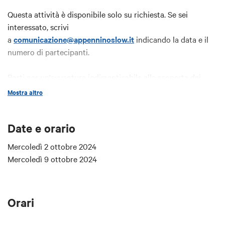
Questa attività è disponibile solo su richiesta. Se sei
interessato, scrivi
a
comunicazione@appenninoslow.it
indicando la data e il
numero di partecipanti.
Parti per un'avventura indimenticabile alla scoperta dei
Colli Bolognesi.
Mostra altro
Pedalando su una delle nostre e-bike - guidato da uno dei
nostri accompagnatori esperti - raggiungerai luoghi
Date e orario
incantati e assaggerai pregiati vini in due cantine del
territorio.
Mercoledì 2 ottobre 2024
Un modo semplice e sostenibile per ammirare panorami
Mercoledì 9 ottobre 2024
mozzafiato, visitare cantine e scoprire i segreti della
produzione vinicola. Un'esperienza unica per gli amanti del
vino e della natura, perfetta per staccare la spina e
Orari
ricaricarsi.