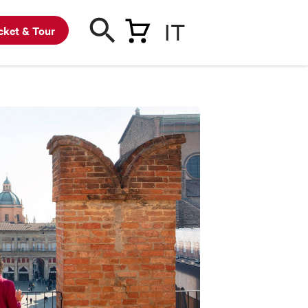
IT
cket & Tour