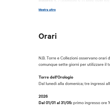
Ridotto
: € 7 (bambini 4-11 anni; over 65
6 persone accompagnati da guida)
Mostra altro
Ridotto Card Cultura
: € 7 (possessori 
Biglietto Combo Visita Palazzo d'Accu
Palazzo d'Accursio
)
Gratuito:
per i possessori di
Bologna W
Orari
per bambini 0-3; guide turistiche autor
La prenotazione gratuita di biglietti ri
dovrà essere fatta scrivendo a
booking
point di Bologna Welcome in Piazza Ma
N.B. Torre e Collezioni osservano orari di
comunque sette giorni per utilizzare il t
Servizi inclusi:
Visita con audioguida della Torre de
Torre dell’Orologio
Dal lunedì alla domenica; tre ingressi all'
Ingresso alle Collezioni Comunali d’
Punto di ritrovo:
2026
Torre dell’Orologio,
Dal 01/01 al 31/05:
primo ingresso ore 1
ingresso da Sala Farnese, secondo pian