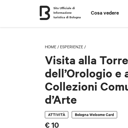
Sito Ufficiale di
Cosa vedere
Informazione
turistica di Bologna
HOME
/
ESPERIENZE
/
Visita alla Torr
dell’Orologio e 
Collezioni Comu
d’Arte
ATTIVITÀ
Bologna Welcome Card
€ 10