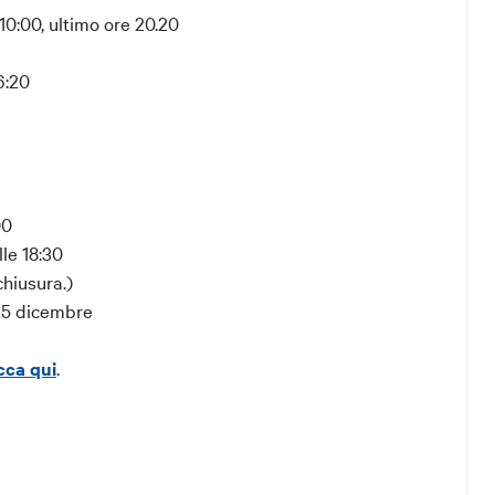
10:00, ultimo ore 20.20
cipale sarà chiuso. L'accesso alla Torre avverrà da un
e (sotto al portico) dove sarà presente un addetto
6:20
ella prenotazione possibili fino a 24 ore prima
00
lle 18:30
chiusura.)
ligatoria.
 25 dicembre
concesso salire al turno successivo e non sarà
icca qui
.
 5 minuti prima dell’orario selezionato.
 terrazza sommitale è possibile attraverso una
ratoria in loco. L’accesso è vietato ai minori di 8
 maggiorenne.