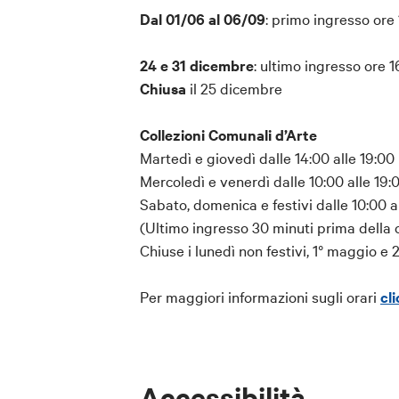
Dal 01/06 al 06/09
: primo ingresso ore 
Dalle ore 19 il portone di ingresso prin
portone laterale adiacente al principal
24 e 31 dicembre
: ultimo ingresso ore 1
dello staff.
Chiusa
il 25 dicembre
Rimborso e modifiche:
Collezioni Comunali d’Arte
Cancellazione con rimborso o modifica d
Martedì e giovedì dalle 14:00 alle 19:00
dell’inizio dell’attività.
Mercoledì e venerdì dalle 10:00 alle 19:
Sabato, domenica e festivi dalle 10:00 a
Prima di prenotare ricorda che
:
(Ultimo ingresso 30 minuti prima della 
Prenotazione:
la prenotazione è obb
Chiuse i lunedì non festivi, 1° maggio e
Orario:
in caso di ritardo non sarà 
Per maggiori informazioni sugli orari
cl
previsto alcun rimborso. Presentarsi
Terrazza sommitale:
l’accesso alla
stretta scala previa firma di una libe
anni, anche se accompagnati da un
Accessibilità