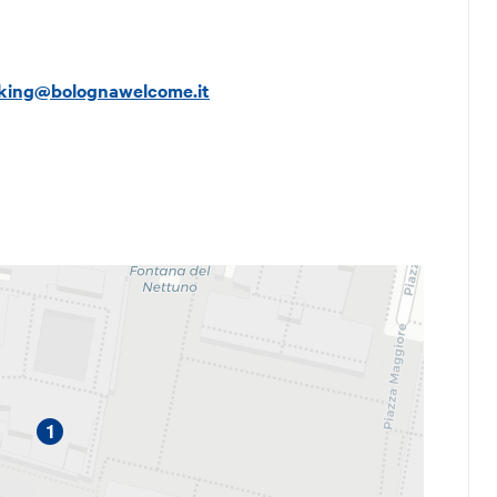
oguida sarà necessario utilizzare il proprio
 con un accompagnatore maggiorenne.
king@bolognawelcome.it
mali di qualsiasi taglia.
se e zaini voluminosi.
arpe chiuse o sandali con laccetto posteriore.
e con tacchi alti o a piedi scalzi.
Collezioni osservano orari di apertura diversi,
 sette giorni per utilizzare il tuo ingresso.
tura dovranno utilizzare la card per accedere alle
errazza sommitale.
1
 da
Bologna Welcome Travel Agency