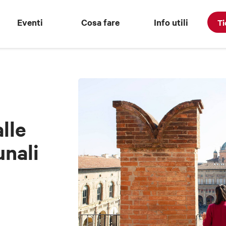
Eventi
Cosa fare
Info utili
Ti
e
alle
nali