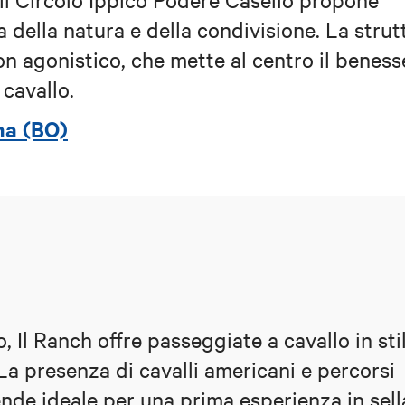
a della natura e della condivisione. La strut
on agonistico, che mette al centro il beness
 cavallo.
na (BO)
, Il Ranch offre passeggiate a cavallo in sti
La presenza di cavalli americani e percorsi
ende ideale per una prima esperienza in sell