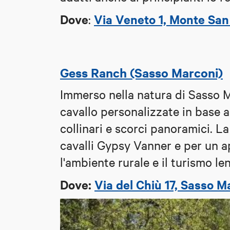
Dove
Via Veneto 1, Monte San
:
Gess Ranch (Sasso Marconi)
Immerso nella natura di Sasso 
cavallo personalizzate in base al
collinari e scorci panoramici. La
cavalli Gypsy Vanner e per un a
l'ambiente rurale e il turismo len
Dove:
Via del Chiù 17, Sasso M