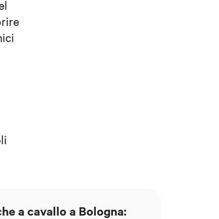
el
rire
ici
li
che a cavallo a Bologna: