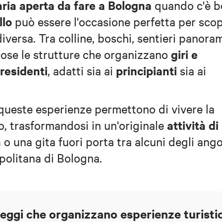
l'aria aperta da fare a Bologna
quando c'è b
llo
può essere l'occasione perfetta per scop
diversa. Tra colline, boschi, sentieri panoram
giri e
rose le strutture che organizzano
 residenti
principianti
, adatti sia ai
sia ai
 queste esperienze permettono di vivere la
attività di
o, trasformandosi in un'originale
a
o una gita fuori porta tra alcuni degli ango
politana di Bologna.
neggi che organizzano esperienze turisti