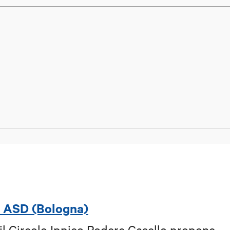
o ASD (Bologna)
il Circolo Ippico Podere Casello propone