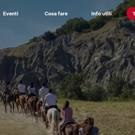
Eventi
Cosa fare
Info utili
T