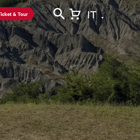
IT
icket & Tour