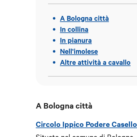
A Bologna città
In collina
In pianura
Nell'imolese
Altre attività a cavallo
A Bologna città
Circolo Ippico Podere Casell
Situato nel comune di Bologna, 