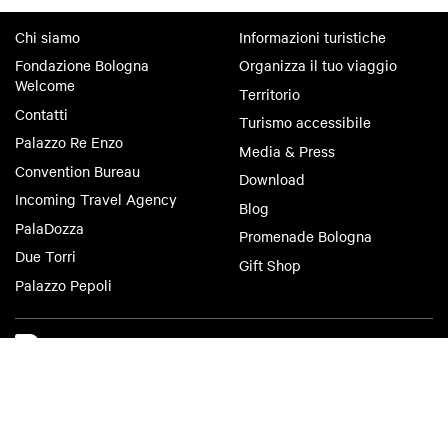
Chi siamo
Informazioni turistiche
Fondazione Bologna
Organizza il tuo viaggio
Welcome
Territorio
Contatti
Turismo accessibile
Palazzo Re Enzo
Media & Press
Convention Bureau
Download
Incoming Travel Agency
Blog
PalaDozza
Promenade Bologna
Due Torri
Gift Shop
Palazzo Pepoli
Bologna Welcome
Privacy Policy
Cookie Policy
Accessibilità
Condizioni di Utilizzo
Condizioni di Vendita
Criteri di pubblicazione