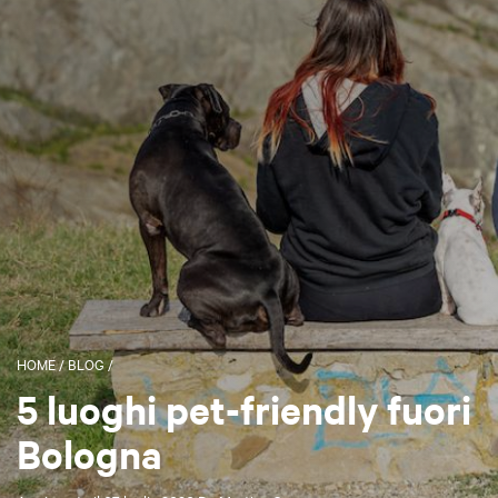
HOME
/
BLOG
/
5 luoghi pet-friendly fuori
Bologna