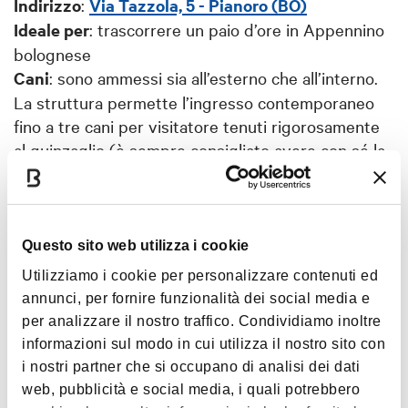
Indirizzo
:
Via Tazzola, 5 - Pianoro (BO)
Ideale per
: trascorrere un paio d’ore in Appennino
bolognese
Cani
: sono ammessi sia all’esterno che all’interno.
La struttura permette l’ingresso contemporaneo
fino a tre cani per visitatore tenuti rigorosamente
al guinzaglio (è sempre consigliato avere con sé la
museruola per ogni evenienza)
Quando andare
: il museo è aperto tutti i giorni
dalle 9:00 alle 17:00, escluso il martedì. Tuttavia,
essendo gestito dalle persone che vivono nel
Questo sito web utilizza i cookie
borgo si consiglia vivamente di verificare la
Utilizziamo i cookie per personalizzare contenuti ed
prenotazione o il calendario delle aperture prima di
annunci, per fornire funzionalità dei social media e
partire.
Per le visite guidate è sempre meglio
per analizzare il nostro traffico. Condividiamo inoltre
prenotare scrivendo a
informazioni sul modo in cui utilizza il nostro sito con
lamberto.monti1@gmail.com
.
i nostri partner che si occupano di analisi dei dati
web, pubblicità e social media, i quali potrebbero