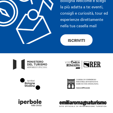
Bologna Welcome e scegli
la più adatta a te: eventi,
consigli e curiosità, tour ed
esperienze direttamente
nella tua casella mail
ISCRIVITI