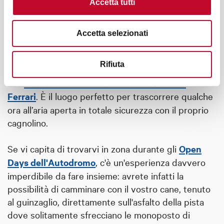
Accetta tutti
Nel territorio imolese, invece, la natura e il relax
fluviale incontrano l'adrenalina dei motori. L'area di
sgambatura lungo il fiume Santerno è una vera e
Accetta selezionati
propria oasi verde totalmente isolata dal traffico
cittadino, situata in una posizione insolita tra il
Rifiuta
corso dell'acqua e il celebre circuito
dell’
Autodromo Internazionale Enzo e Dino
Ferrari
. È il luogo perfetto per trascorrere qualche
ora all’aria aperta in totale sicurezza con il proprio
cagnolino.
Se vi capita di trovarvi in zona durante gli
Open
Days dell'Autodromo
, c'è un'esperienza davvero
imperdibile da fare insieme: avrete infatti la
possibilità di camminare con il vostro cane, tenuto
al guinzaglio, direttamente sull'asfalto della pista
dove solitamente sfrecciano le monoposto di