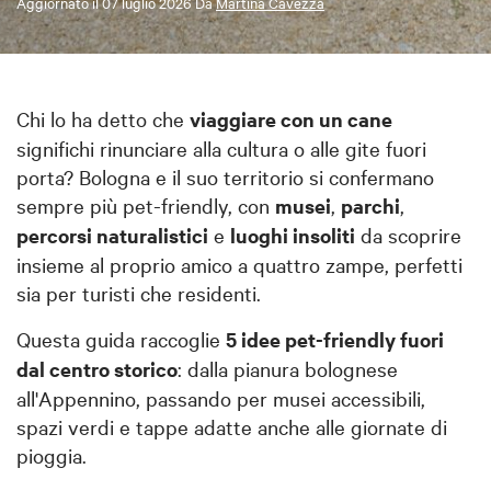
Aggiornato il
07 luglio 2026
Da
Martina Cavezza
Chi lo ha detto che 
viaggiare con un cane
significhi rinunciare alla cultura o alle gite fuori 
porta? Bologna e il suo territorio si confermano 
sempre più pet-friendly, con 
musei
, 
parchi
, 
percorsi naturalistici
 e 
luoghi insoliti
 da scoprire 
insieme al proprio amico a quattro zampe, perfetti 
sia per turisti che residenti.
Questa guida raccoglie 
5 idee pet-friendly fuori 
dal centro storico
: dalla pianura bolognese 
all'Appennino, passando per musei accessibili, 
spazi verdi e tappe adatte anche alle giornate di 
pioggia.