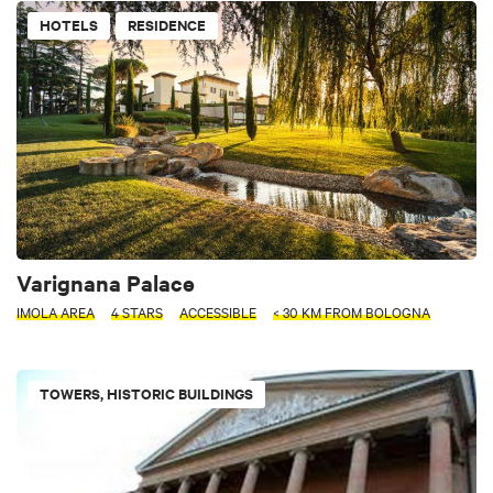
HOTELS
RESIDENCE
Varignana Palace
IMOLA AREA
4 STARS
ACCESSIBLE
< 30 KM FROM BOLOGNA
TOWERS, HISTORIC BUILDINGS