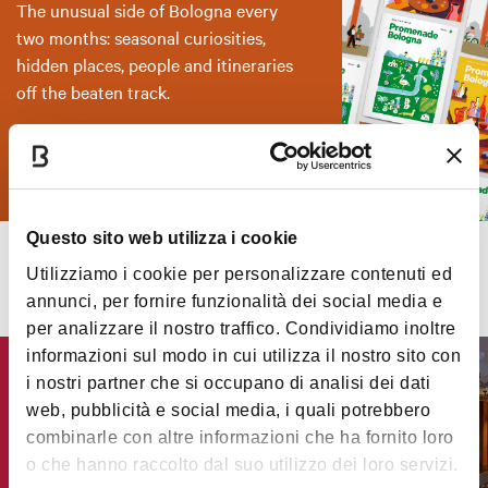
The unusual side of Bologna every
two months: seasonal curiosities,
hidden places, people and itineraries
off the beaten track.
SUBSCRIBE
Questo sito web utilizza i cookie
Utilizziamo i cookie per personalizzare contenuti ed
annunci, per fornire funzionalità dei social media e
per analizzare il nostro traffico. Condividiamo inoltre
informazioni sul modo in cui utilizza il nostro sito con
i nostri partner che si occupano di analisi dei dati
Bologna Convention
web, pubblicità e social media, i quali potrebbero
Bureau
combinarle con altre informazioni che ha fornito loro
Discover the latest from Bologna’s
o che hanno raccolto dal suo utilizzo dei loro servizi.