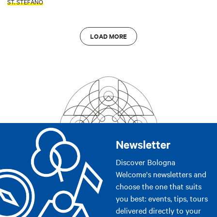
ST. STEFANO
LOAD MORE
Newsletter
Discover Bologna
Welcome's newsletters and
choose the one that suits
you best: events, tips, tours
delivered directly to your