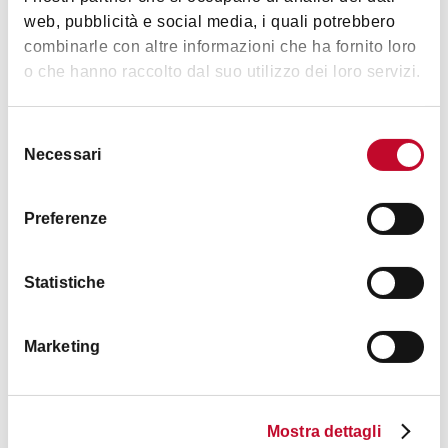
web, pubblicità e social media, i quali potrebbero
combinarle con altre informazioni che ha fornito loro
o che hanno raccolto dal suo utilizzo dei loro servizi.
Casa Nina Bologna Centre
BOLOGNA
Selezione
Necessari
del
consenso
GUEST HOUSES
Preferenze
Statistiche
Marketing
Pigro House
Mostra dettagli