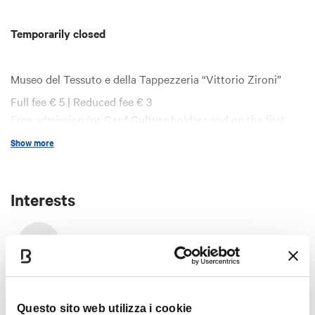
Temporarily closed
Museo del Tessuto e della Tappezzeria “Vittorio Zironi”
Full fee € 5 | Reduced fee € 3
Free admission for
Card Cultura
holders and on the first
Sunday of the month.
Show more
Interests
Art & Culture
Questo sito web utilizza i cookie