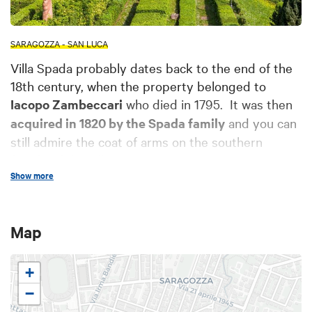
SARAGOZZA - SAN LUCA
Villa Spada probably dates back to the end of the
18th century, when the property belonged to
Iacopo Zambeccari
who died in 1795. It was then
acquired in 1820 by the Spada family
and you can
still admire the coat of arms on the southern
façade of the villa.
Show more
The building passed into the hands of the
Municipality of Bologna in the 1960s that made it
the site of the
Museum of Textiles and Upholstery
Map
“Vittorio Zironi” in 1990
.
+
−