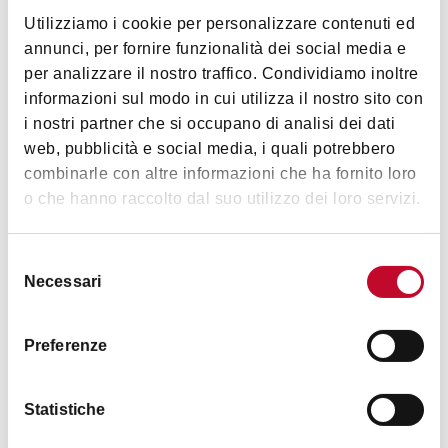
Utilizziamo i cookie per personalizzare contenuti ed
annunci, per fornire funzionalità dei social media e
Timetables
per analizzare il nostro traffico. Condividiamo inoltre
informazioni sul modo in cui utilizza il nostro sito con
i nostri partner che si occupano di analisi dei dati
Museo del Tessuto e della Tappezzeria “Vittorio Zironi”
web, pubblicità e social media, i quali potrebbero
Friday 9 am > 1pm
combinarle con altre informazioni che ha fornito loro
Saturday and Sunday: 10 am > 6.30 pm
o che hanno raccolto dal suo utilizzo dei loro servizi.
closed: Christmas Day, New Year’s Day, May 1st, and
Holidays during the week
Selezione
Necessari
del
consenso
Images
Preferenze
Statistiche