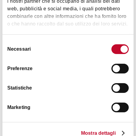
i nostri partner che si occupano di analisi dei dati
web, pubblicità e social media, i quali potrebbero
combinarle con altre informazioni che ha fornito loro
o che hanno raccolto dal suo utilizzo dei loro servizi.
Clique Club (ex Giostrà)
BOLOGNA
Selezione
Necessari
del
consenso
RESTAURANT
FAST FOOD
Preferenze
Statistiche
Marketing
Cucchiaio d'Oro
Mostra dettagli