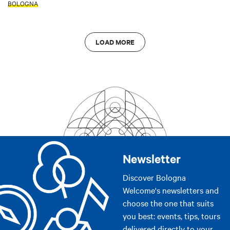
BOLOGNA
LOAD MORE
Newsletter
Discover Bologna
Welcome's newsletters and
choose the one that suits
you best: events, tips, tours
delivered directly to your