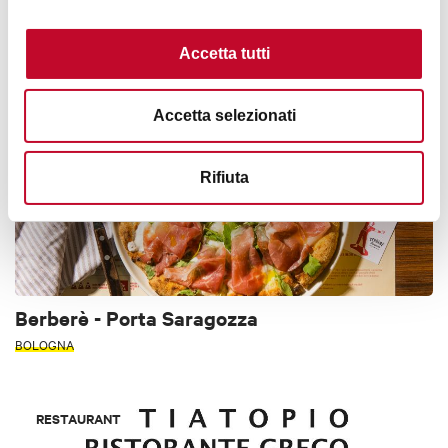
BOLOGNA
Accetta tutti
RESTAURANT
PIZZERIA
Bologna Welcome Card
Accetta selezionati
Rifiuta
Berberè - Porta Saragozza
BOLOGNA
RESTAURANT