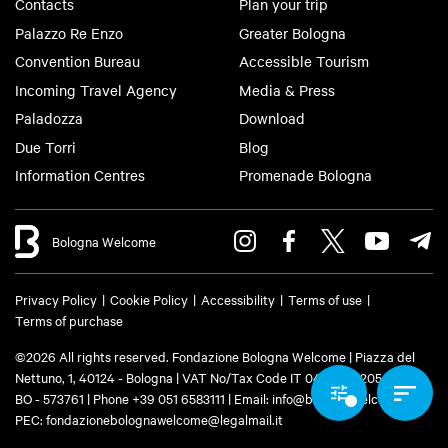
Contacts
Plan your trip
Palazzo Re Enzo
Greater Bologna
Convention Bureau
Accessible Tourism
Incoming Travel Agency
Media & Press
Paladozza
Download
Due Torri
Blog
Information Centres
Promenade Bologna
Bologna Welcome
Privacy Policy
Cookie Policy
Accessibility
Terms of use
Terms of purchase
©2026 All rights reserved. Fondazione Bologna Welcome | Piazza del
Nettuno, 1, 40124 - Bologna | VAT No/Tax Code IT 04159281205 | REA:
BO - 573761 | Phone
+39 051 6583111
| Email:
info@bolognawelcome.it
|
PEC:
fondazionebolognawelcome@legalmail.it