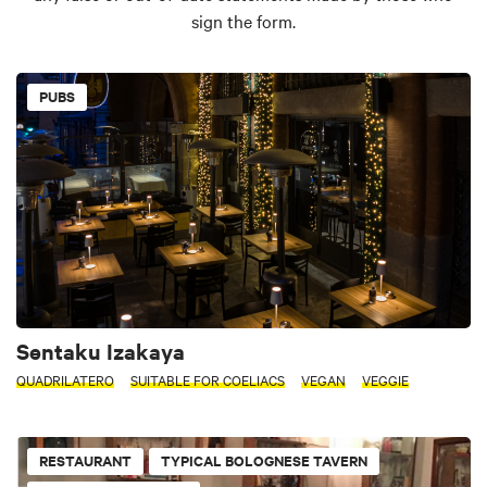
sign the form.
PUBS
Sentaku Izakaya
QUADRILATERO
SUITABLE FOR COELIACS
VEGAN
VEGGIE
RESTAURANT
TYPICAL BOLOGNESE TAVERN