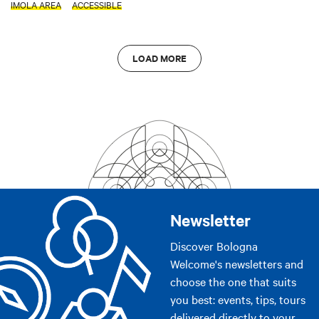
IMOLA AREA
ACCESSIBLE
LOAD MORE
Newsletter
Discover Bologna
Welcome's newsletters and
choose the one that suits
you best: events, tips, tours
delivered directly to your