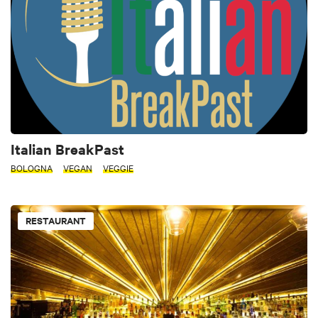
Italian BreakPast
BOLOGNA
VEGAN
VEGGIE
RESTAURANT