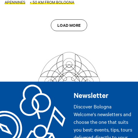
APENNINES
< 50 KM FROM BOLOGNA
LOAD MORE
Newsletter
Discover Bologna
Welcome's newsletters and
choose the one that suits
you best: events, tips, tours
delivered directly to your