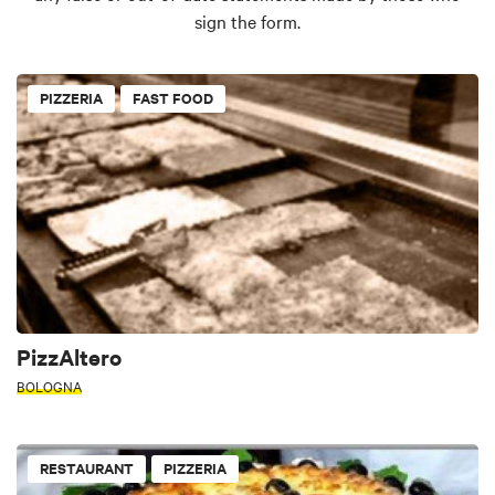
sign the form.
PIZZERIA
FAST FOOD
PizzAltero
BOLOGNA
RESTAURANT
PIZZERIA