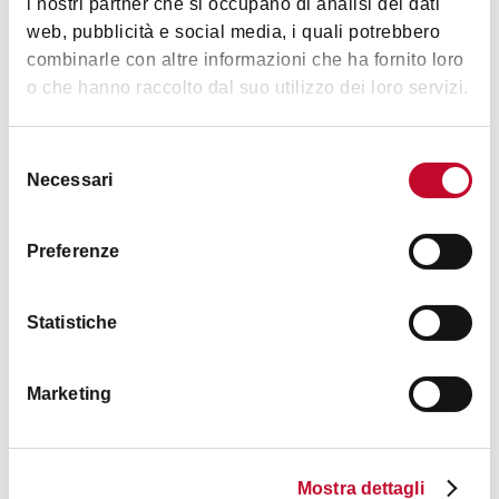
i nostri partner che si occupano di analisi dei dati
web, pubblicità e social media, i quali potrebbero
combinarle con altre informazioni che ha fornito loro
o che hanno raccolto dal suo utilizzo dei loro servizi.
Trattoria Anna Maria
BOLOGNA
Selezione
Necessari
del
consenso
TYPICAL BOLOGNESE TAVERN
WINE BAR
Preferenze
Statistiche
Marketing
Il Solferino Enoteca con Cucina
Mostra dettagli