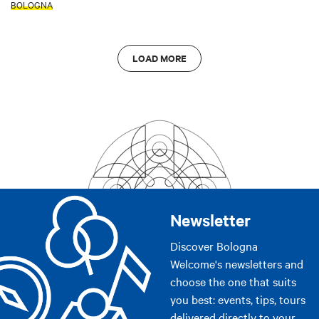
BOLOGNA
LOAD MORE
Newsletter
Discover Bologna
Welcome's newsletters and
choose the one that suits
you best: events, tips, tours
delivered directly to your