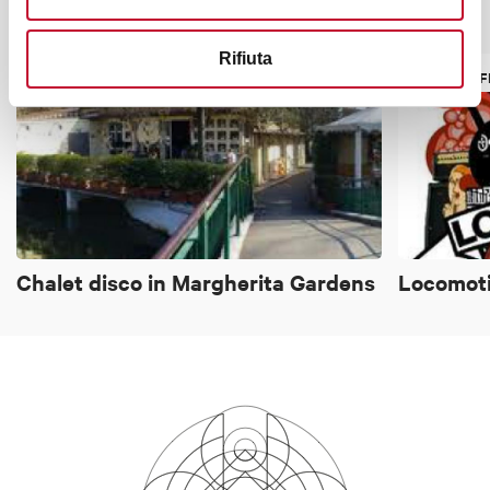
It might also interest you
Rifiuta
NIGHTLIFE
NIGHTLIF
Chalet disco in Margherita Gardens
Locomoti