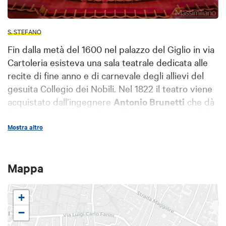
S. STEFANO
Fin dalla metà del 1600 nel palazzo del Giglio in via
Cartoleria esisteva una sala teatrale dedicata alle
recite di fine anno e di carnevale degli allievi del
gesuita Collegio dei Nobili. Nel 1822 il teatro viene
acquistato dall’ingegnere
Antonio Brunetti
che dà
il proprio nome alla sala, la affitta per spettacoli di
marionette ed esegue un primo restauro nel 1830.
Mostra altro
Ereditato dai nipoti Cesare ed Emilio nel 1860 il
teatro riapre con l'opera in musica e, dopo alcuni
Mappa
lavori di ristrutturazione, viene inaugurato cinque
anni più tardi con una festa in maschera. La sala
presentava due ordini di gallerie ed un loggione
+
sostenuti da colonne in ferro mentre le decorazioni
−
pittoriche sono eseguite da Valentine Solmi e