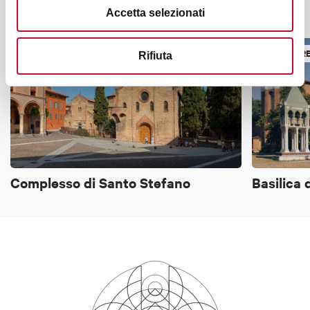
Potrebbe interessarti anche
Accetta selezionati
EDIFICI RELIGIOSI
EDIFICI R
Rifiuta
Complesso di Santo Stefano
Basilica