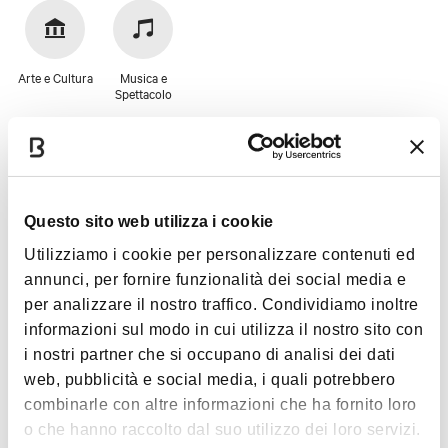
più famose compagnie di prosa e di rivista, insieme
accanto alle compagnie di balletto e ai musicisti più
acclamati hanno continuato ad animarne il
Arte e Cultura
Musica e
Spettacolo
cartellone del Duse che è e resta, ancora oggi, il
Teatro di prosa di Bologna.
La magnifica sala teatrale da 999 posti, di cui 475
in platea, 210 in prima galleria, 221 in seconda
Immagini
galleria e 93 in due ordini di palchi conserva intatto
Questo sito web utilizza i cookie
il suo impianto originario. Ad amplificare la bellezza
Utilizziamo i cookie per personalizzare contenuti ed
dello spazio, il fregio novecentesco che sormonta il
annunci, per fornire funzionalità dei social media e
boccascena ed il maestoso lampadario centrale.
per analizzare il nostro traffico. Condividiamo inoltre
Tra i teatri più in vista e più vivaci a livello
informazioni sul modo in cui utilizza il nostro sito con
nazionale, il Duse ha costruito il proprio prestigio
i nostri partner che si occupano di analisi dei dati
legando il proprio lavoro ai più importanti nomi del
web, pubblicità e social media, i quali potrebbero
teatro italiano. Primo fra tutti il Premio Nobel Dario
combinarle con altre informazioni che ha fornito loro
Fo che, negli ultimi anni, aveva scelto il Duse per
o che hanno raccolto dal suo utilizzo dei loro servizi.