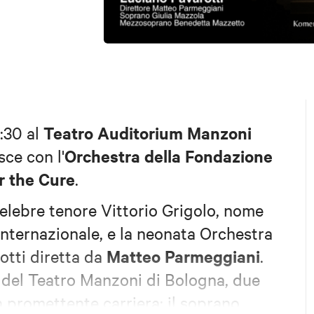
Teatro Auditorium Manzoni
:30 al
Orchestra della Fondazione
isce con l'
r the Cure
.
celebre tenore Vittorio Grigolo, nome
internazionale, e la neonata Orchestra
Matteo Parmeggiani
otti diretta da
.
o del Teatro Manzoni di Bologna, due
na promettente carriera: il soprano