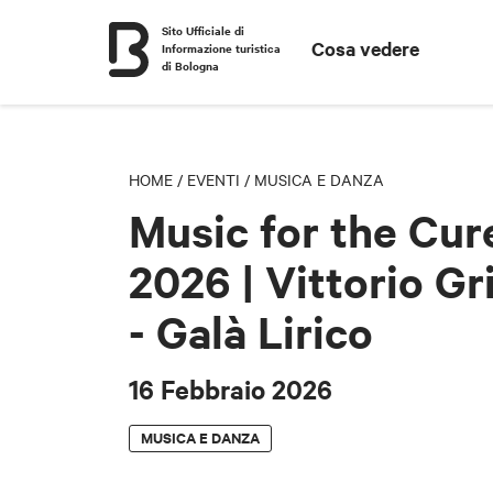
Sito Ufficiale di
Cosa vedere
Informazione turistica
di Bologna
HOME
/
EVENTI
/
MUSICA E DANZA
Music for the Cur
2026 | Vittorio Gr
- Galà Lirico
16 Febbraio 2026
MUSICA E DANZA