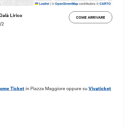
|
©
contributors ©
Leaflet
OpenStreetMap
CARTO
Galà Lirico
COME ARRIVARE
/2
come Ticket
in Piazza Maggiore oppure su
Vivaticket