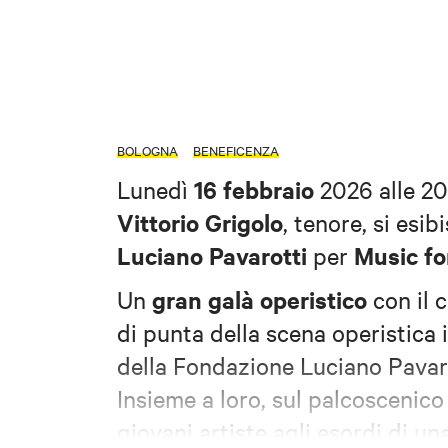
BOLOGNA
BENEFICENZA
16 febbraio
Lunedì
2026 alle 20
Vittorio Grigolo
, tenore, si esib
Luciano Pavarotti
Music fo
per
gran galà operistico
Un
con il 
di punta della scena operistica 
della Fondazione Luciano Pavar
Insieme a loro, sul palcoscenic
giovani artiste agli esordi di u