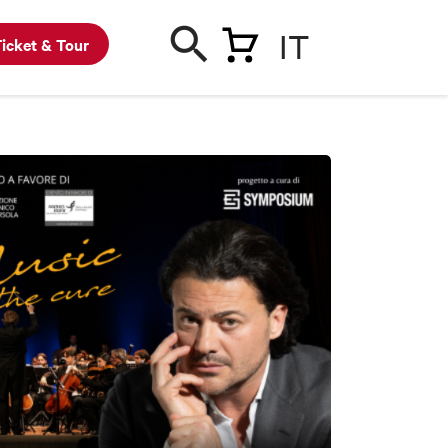
IT
icket & Tour