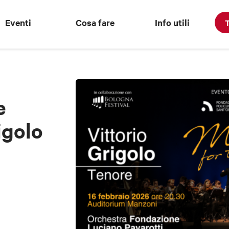
Eventi
Cosa fare
Info utili
T
e
igolo