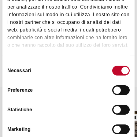
Approfondimenti
per analizzare il nostro traffico. Condividiamo inoltre
informazioni sul modo in cui utilizza il nostro sito con
Info e biglietti sul
sito ufficiale
i nostri partner che si occupano di analisi dei dati
web, pubblicità e social media, i quali potrebbero
combinarle con altre informazioni che ha fornito loro
Contatti
o che hanno raccolto dal suo utilizzo dei loro servizi.
Selezione
Necessari
del
consenso
Preferenze
Potrebbe interessarti anche
Statistiche
MUSICA E DANZA
MUSICA E
Marketing