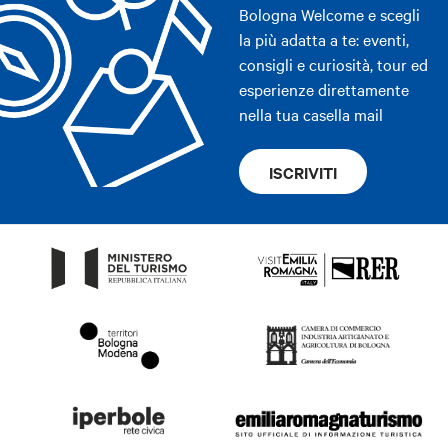
Bologna Welcome e scegli
la più adatta a te: eventi,
consigli e curiosità, tour ed
esperienze direttamente
nella tua casella mail
ISCRIVITI