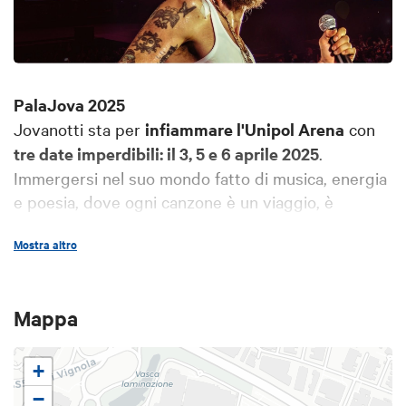
PalaJova 2025
Jovanotti sta per
infiammare l'Unipol Arena
con
tre date imperdibili: il 3, 5 e 6 aprile 2025
.
Immergersi nel suo mondo fatto di musica, energia
e poesia, dove ogni canzone è un viaggio, è
un’esplosione di emozioni. Preparatevi a ballare,
Mostra altro
cantare e vivere il live in puro stile Jovanotti, con la
sua incredibile capacità di mescolare ritmi, colori e
una carica contagiosa che renderà ogni momento
Mappa
un'esperienza indimenticabile.
+
−