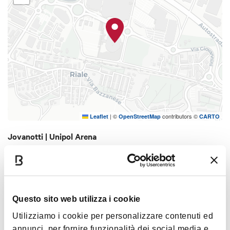
|
©
contributors ©
Leaflet
OpenStreetMap
CARTO
Jovanotti | Unipol Arena
Via Gino Cervi 2
40033 Casalecchio di Reno
COME ARRIVARE
Questo sito web utilizza i cookie
Utilizziamo i cookie per personalizzare contenuti ed
annunci, per fornire funzionalità dei social media e