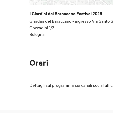
Santissima
I Giardini del Baraccano Festival 2026
Serata di musica soft house c
Giardini del Baraccano - ingresso Via Santo S
Mercoledì 10 giugno
Gozzadini 1/2
Tango d’estate – emozioni so
Bologna
Corsi estivi di tango a cura 
Venerdì 12 giugno
Orari
SonicSuite – all’interno del l
Melologos
Un reading concerto ambienta
Dettagli sul programma sui canali social uffici
psicogeografia e sperimenta
APS
Sabato 13 giugno