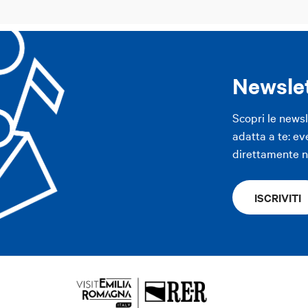
tto il portico del Baraccano
di Olitango ASD
Newsle
erie + laboratorio di riciclo
Scopri le news
adatta a te: ev
direttamente ne
ISCRIVITI