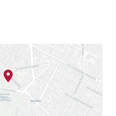
 ‘90/’00 con Internazionale Trash
gno