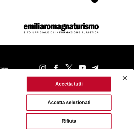
come
Accetta tutti
kie Policy
Accessibilità
Condizioni di Utilizzo
ta
Criteri di pubblicazione
Accetta selezionati
served. Fondazione Bologna Welcome | Piazza del Nettuno, 1,
I. e C.F. 04159281205 | REA: BO - 573761 |
583111
| Email:
info@bolognawelcome.it
|
Rifiuta
ognawelcome@legalmail.it