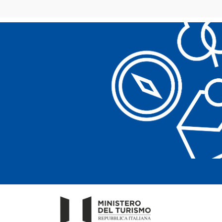
Mercoledì 24 giugno
Tango d’estate – emozioni so
Corsi estivi di tango a cura 
Giovedì 25 giugno
Sognando Fama – Teatro Clown
creativo
Con Nassau APS
Venerdì 26 giugno
BLOOMING AHEAD
Con Granata ETS