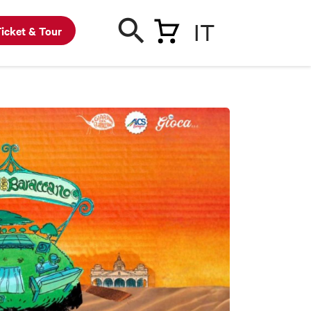
IT
icket & Tour