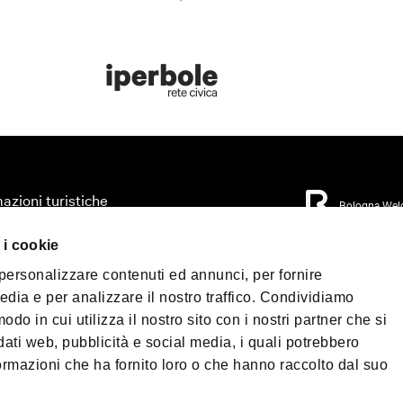
azioni turistiche
Bologna Wel
zza il tuo viaggio
 i cookie
orio
Privacy Policy
Coo
 personalizzare contenuti ed annunci, per fornire
Condizioni di Vendi
mo accessibile
edia e per analizzare il nostro traffico. Condividiamo
 & Press
odo in cui utilizza il nostro sito con i nostri partner che si
©2026 All rights re
load
40124 - Bologna | P.
dati web, pubblicità e social media, i quali potrebbero
Telefono
+39 051 6
ormazioni che ha fornito loro o che hanno raccolto dal suo
PEC:
fondazionebol
enade Bologna