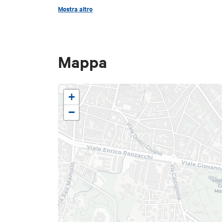
Mostra altro
Venerdì 29 maggio
dalle 19 Baracca Trash
Serata musicale revival anni
Mappa
Ribelle e Studio54
Sabato 30 maggio
+
BLOOMING AHEAD
−
Dalle 19: warmup Magone
Ore 21: Bugarnin live set
Ore 22.00-23.30: Deda djset
Con Granata ETS
Calendario appuntamenti giu
Venerdì 5 giugno