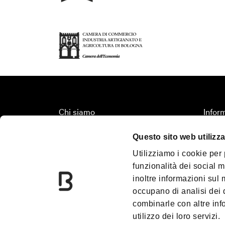
Chi siamo
Inform
Fondazione Bologna Welcome
Organi
Questo sito web utilizza
Contatti
Territ
Utilizziamo i cookie per
Palazzo Re Enzo
Turis
funzionalità dei social m
Convention Bureau
Media
inoltre informazioni sul m
Incoming Travel Agency
Down
occupano di analisi dei 
combinarle con altre inf
PalaDozza
Blog
utilizzo dei loro servizi.
Due Torri
Prom