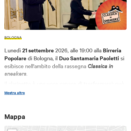
BOLOGNA
Lunedì
21 settembre
2026, alle 19:00 alla
Birreria
Popolare
di Bologna, il
Duo Santamaria Paoletti
si
esibisce nell'ambito della rassegna
Classica in
sneakers
.
Il clarinetto è una voce capace di trasformarsi: può
essere canto, ironia, malinconia, slancio
Mostra altro
virtuosistico. In questo recital cameristico, il Duo
Santamaria Paoletti costruisce un percorso
novecentesco (e oltre) che mette in relazione tre
Mappa
sonate diverse per carattere e linguaggio.