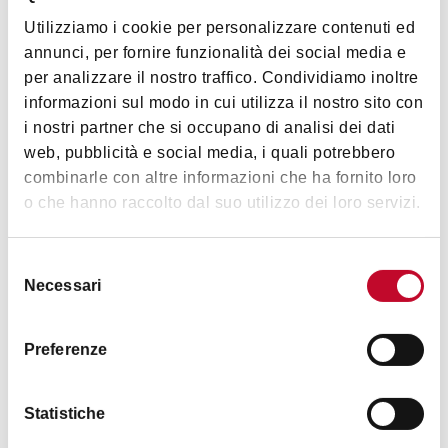
Utilizziamo i cookie per personalizzare contenuti ed
Musica e
Spettacolo
annunci, per fornire funzionalità dei social media e
per analizzare il nostro traffico. Condividiamo inoltre
informazioni sul modo in cui utilizza il nostro sito con
i nostri partner che si occupano di analisi dei dati
web, pubblicità e social media, i quali potrebbero
combinarle con altre informazioni che ha fornito loro
o che hanno raccolto dal suo utilizzo dei loro servizi.
Dettagli
Selezione
Necessari
del
Accessibilità
consenso
Non sono presenti barriere architettoniche
Preferenze
Animali accettati
Sì
Statistiche