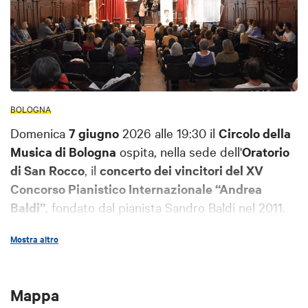
BOLOGNA
Domenica
7 giugno
2026 alle 19:30 il
Circolo della
Musica di Bologna
ospita, nella sede dell'
Oratorio
di San Rocco
, il
concerto dei vincitori del XV
Concorso Pianistico Internazionale “Andrea
Baldi”
, fondato dal pianista Sandro Baldi nel 2011.
Il concorso ha segnalato nelle passate edizioni il
Mostra altro
grande talento di tanti giovani pianisti, suoneranno
i primi premi assoluti delle varie categorie.
Mappa