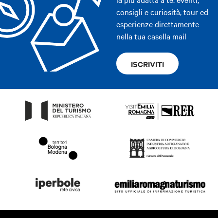
consigli e curiosità, tour ed
esperienze direttamente
nella tua casella mail
ISCRIVITI