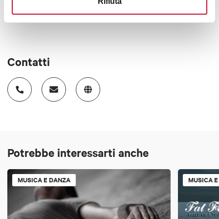
Rifiuta
Contatti
Potrebbe interessarti anche
MUSICA E DANZA
MUSICA E