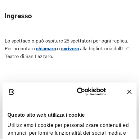
dall’intimità immersiva della realtà virtuale alla
dimensione collettiva del confronto, come in un rito
Ingresso
o in una tragedia greca. Emergono così domande
che non possono più essere evitate: quali
responsabilità individuali e sociali attraversano una
Lo spettacolo può ospitare 25 spettatori per ogni replica.
città quando un adolescente viene perduto in
Per prenotare
chiamare
o
scrivere
alla biglietteria dell’ITC
questo modo? Chi è quel ragazzo morto? Ci
Teatro di San Lazzaro.
riguarda?
Habil delle città
fa parte di
Politico Poetico
, un
Mostra altro
progetto del Teatro dell’Argine realizzato in
collaborazione con il Dipartimento Educazione,
Istruzione e Nuove Generazioni del Comune di
Interessi
Bologna e la
Fondazione IU Rusconi Ghigi
,
Questo sito web utilizza i cookie
cofinanziato dall’Unione Europea nell’ambito del
PN
Utilizziamo i cookie per personalizzare contenuti ed
Metro Plus 2021-2027
.
annunci, per fornire funzionalità dei social media e