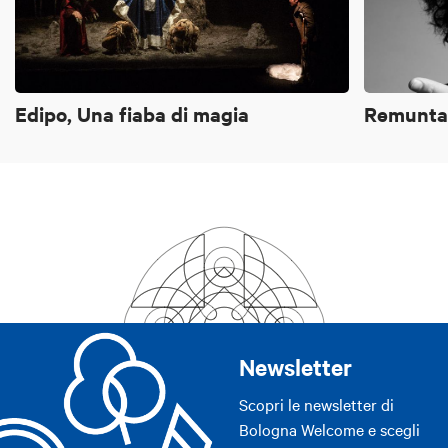
Edipo, Una fiaba di magia
Remuntad
Newsletter
Scopri le newsletter di
Bologna Welcome e scegli