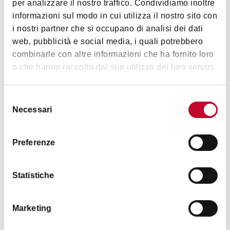
per analizzare il nostro traffico. Condividiamo inoltre
Musica e
informazioni sul modo in cui utilizza il nostro sito con
Spettacolo
i nostri partner che si occupano di analisi dei dati
web, pubblicità e social media, i quali potrebbero
combinarle con altre informazioni che ha fornito loro
o che hanno raccolto dal suo utilizzo dei loro servizi.
Immagini
Selezione
Necessari
del
consenso
Preferenze
Statistiche
Marketing