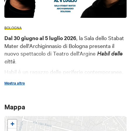
BOLOGNA
Dal 30 giugno al 5 luglio 2026
, la Sala dello Stabat
Mater dell'Archiginnasio di Bologna presenta il
nuovo spettacolo di Teatro dell'Argine
Habil delle
città
.
Habil è un ragazzo delle periferie contemporanee.
Una stanza troppo piccola, troppi pensieri e poco
Mostra altro
spazio per esistere. Si sente invisibile. Tiene il
cappuccio abbassato sulla testa e una lama
nascosta in tasca. Habil è uno dei tanti adolescenti
Mappa
delle nostre città. Lo incontriamo nei centri
commerciali, sui treni regionali, alle fermate
+
dell’autobus. Ci spaventa. Invochiamo lo Stato, la