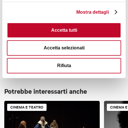
Mostra dettagli
Accetta tutti
Contatti
Accetta selezionati
Rifiuta
Potrebbe interessarti anche
CINEMA E TEATRO
CINEMA E