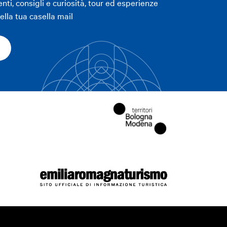
enti, consigli e curiosità, tour ed esperienze
lla tua casella mail