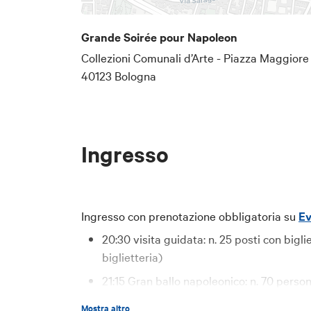
Grande Soirée pour Napoleon
L’evento fa parte del progetto 
Collezioni Comunali d’Arte - Piazza Maggiore
40123 Bologna
dove il verde ridesta la
memori
Rievocazioni Storiche dalla Re
Ingresso
Ingresso con prenotazione obbligatoria su
Ev
20:30 visita guidata: n. 25 posti con bigl
biglietteria)
21:15 Gran ballo napoleonico: n. 70 person
biglietteria)
Mostra altro