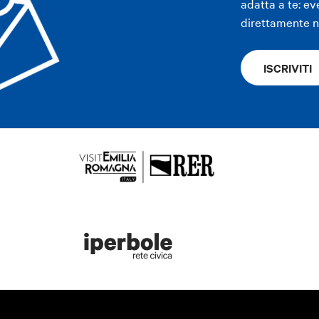
adatta a te: ev
direttamente ne
ISCRIVITI