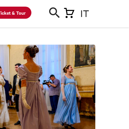
IT
icket & Tour