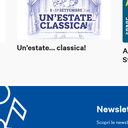
Un’estate… classica!
A
S
Newsle
Scopri le news