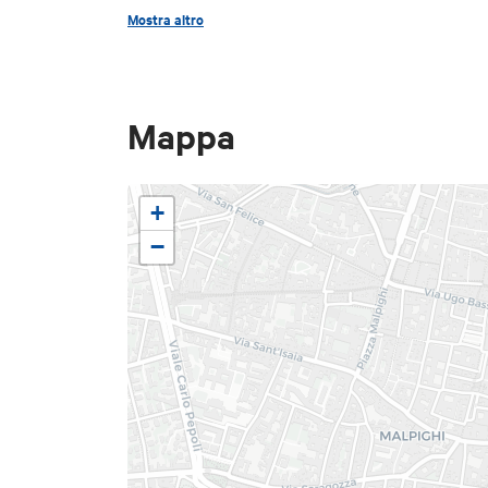
Mostra altro
Giuseppina Bonaparte: Maria 
Gioacchino Murat: Nicolas 
Mappa
Carolina Bonaparte: Fabienn
Ospite illustre della rievoca
+
Principe Gioacchino Murat.
−
Programma:
20:30 - Visita guidata nelle s
cura di Silvia Battistini, dire
consegna
21:15 - Cerimonia di
Gran ballo
21:30 -
con i danz
Napoleone Bonaparte