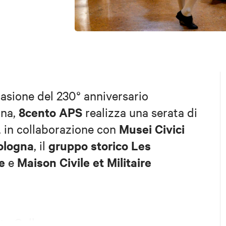
asione del 230° anniversario
8cento APS
gna,
realizza una serata di
Musei Civici
, in collaborazione con
ologna
gruppo storico Les
, il
e
Maison Civile et Militaire
e
to Colla