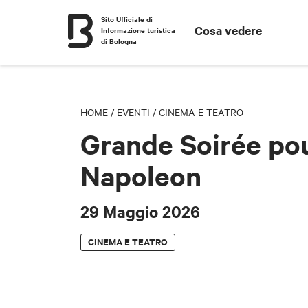
Sito Ufficiale di
Cosa vedere
Informazione turistica
di Bologna
HOME
/
EVENTI
/
CINEMA E TEATRO
Grande Soirée po
Napoleon
29 Maggio 2026
CINEMA E TEATRO