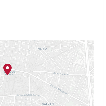
Cristina Preti
Fermeaux
e Huet
zione: Prince Joachim Murat, erede del
Collezioni Comunali d’Arte
ale delle
a
ttrice dei Musei Civici d’Arte Antica
 della chiavi
in Cappella Farnese
atori di 8cento APS in onore a