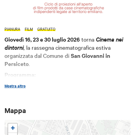
PIANURA
FILM
GRATUITO
Giovedì 16, 23 e 30 luglio 2026
torna
Cinema nei
dintorni
, la rassegna cinematografica estiva
organizzata dal Comune di
San Giovanni in
Persiceto
.
Programma:
16 luglio
, ore
21:30
–
Ex Arte Meccanica
(Via
Mostra altro
Cento, 9A)
Bologna I Love You. Quattro passi nella storia
di Pier Paolo Paganelli e Andrea Mingardi
Mappa
Maggiori informazioni
23 luglio
, ore
21:30
–
Bed&Bike Hostel
(Via
+