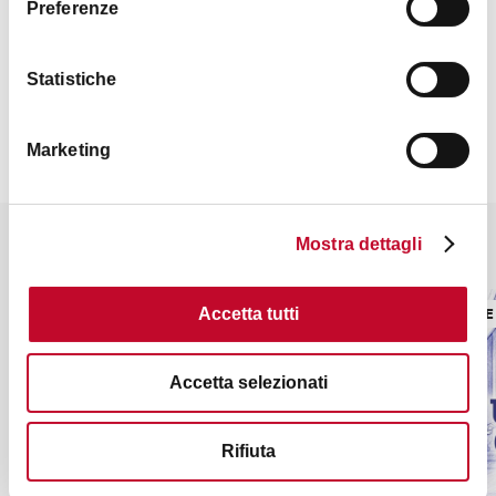
Preferenze
Contatti
Statistiche
Marketing
Mostra dettagli
Potrebbe interessarti anche
CINEMA E TEATRO
CINEMA E
Accetta tutti
Accetta selezionati
Rifiuta