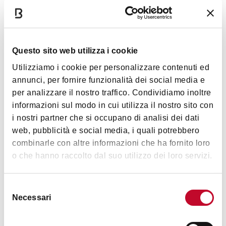
Ingresso
Questo sito web utilizza i cookie
Ingresso gratuito
Utilizziamo i cookie per personalizzare contenuti ed
annunci, per fornire funzionalità dei social media e
per analizzare il nostro traffico. Condividiamo inoltre
Interessi
informazioni sul modo in cui utilizza il nostro sito con
i nostri partner che si occupano di analisi dei dati
web, pubblicità e social media, i quali potrebbero
combinarle con altre informazioni che ha fornito loro
Musica e
o che hanno raccolto dal suo utilizzo dei loro servizi.
Spettacolo
Selezione
Necessari
del
consenso