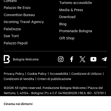
Contatti
Turismo accessibile
Palazzo Re Enzo
Media & Press
Convention Bureau
Download
Incoming Travel Agency
Blog
PalaDozza
Promenade Bologna
Due Torri
Gift Shop
Palazzo Pepoli
Bologna Welcome
Privacy Policy
Cookie Policy
Accessibilità
Condizioni di Utilizzo
Condizioni di Vendita
Criteri di pubblicazione
©2026 All rights reserved. Fondazione Bologna Welcome | Piazza del
Nettuno, 1, 40124 - Bologna | P.I. e C.F. 04159281205 | REA: BO - 573761 |
Telefono
+39 051 6583111
| Email:
info@bolognawelcome.it
|
PEC:
fondazionebolognawelcome@legalmail.it
Cinema nei dintorni